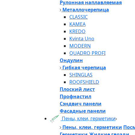
Рулонная наплавляемая
Металлочерепица
CLASSIC
KAMEA
KREDO
Kvinta Uno
MODERN
QUADRO PROFI
Ондулин
Гибкая черепица
SHINGLAS
ROOFSHIELD
Плоский лист
Профнастил
Сэндвич панели
Фасадные панели
Пены, клеи, герметики
Пены, клеи, герметики
Посм
Герметики,Жидкие гвозди