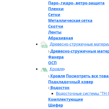
Паро-,гидро-,ветро-защита
Пленки
Сетки
Металлическая сетка
Скотчи
Ленты
Абразивная
Древесно-стружечные матери
Древесно-стружечные мате
Фанера
ОСП
Кровля
Кровля
Посмотреть все тов
Подкладочный ковер
Водосток
Водосточные системы "ТН 
Комплектующие
Шифер