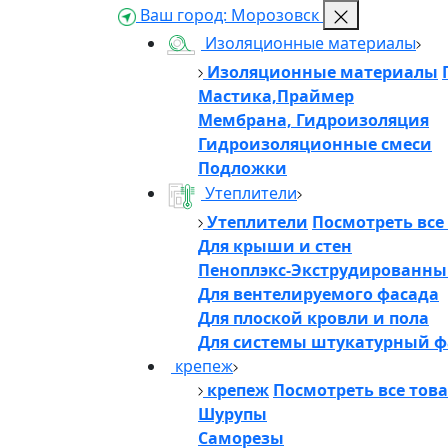
Ваш город:
Морозовск
Изоляционные материалы
Изоляционные материалы
Мастика,Праймер
Мембрана, Гидроизоляция
Гидроизоляционные смеси
Подложки
Утеплители
Утеплители
Посмотреть все
Для крыши и стен
Пеноплэкс-Экструдированны
Для вентелируемого фасада
Для плоской кровли и пола
Для системы штукатурный ф
крепеж
крепеж
Посмотреть все тов
Шурупы
Саморезы