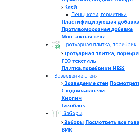
Клей
Пены, клеи, герметики
Пластифицирующая добавк
Противоморозная добавка
Монтажная пена
Тротуарная плитка, поребрик
Тротуарная плитка, поребр
ГЕО текстиль
Плитка,поребрики HESS
Возведение стен
Возведение стен
Посмотреть
Сэндвич-панели
Кирпич
Газоблок
Заборы
Заборы
Посмотреть все тов
ВИК