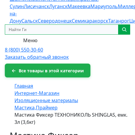
Сулин
Лисичанск
Луганск
Макеевка
Мариуполь
Милле
на-
Дону
Сальск
Северодонецк
Семикаракорск
Таганрог
Ц
Меню
8 (800) 550-30-60
Заказать обратный звонок
Все товары в этой категории
Главная
Интернет-Магазин
Изоляционные материалы
Мастика,Праймер
Мастика Фиксер ТЕХНОНИКОЛЬ SHINGLAS, емк.
3л (3,6кг)