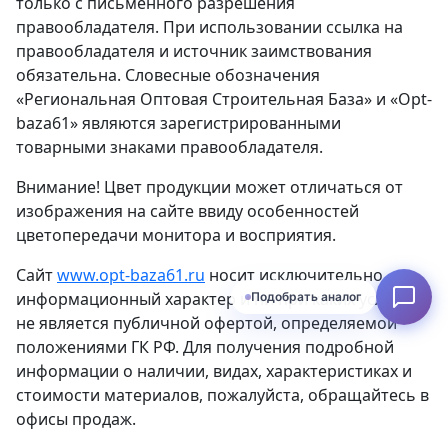
только с письменного разрешения
правообладателя. При использовании ссылка на
правообладателя и источник заимствования
обязательна. Словесные обозначения
«Региональная Оптовая Строительная База» и «Opt-
baza61» являются зарегистрированными
товарными знаками правообладателя.
Внимание! Цвет продукции может отличаться от
изображения на сайте ввиду особенностей
цветопередачи монитора и восприятия.
Сайт
www.opt-baza61.ru
носит исключительно
информационный характер и ни при каких условиях
Узнать наличие
не является публичной офертой, определяемой
положениями ГК РФ. Для получения подробной
информации о наличии, видах, характеристиках и
стоимости материалов, пожалуйста, обращайтесь в
офисы продаж.