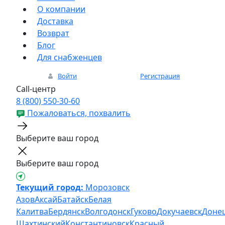
О компании
Доставка
Возврат
Блог
Для снабженцев
Войти
Регистрация
Call-центр
8 (800) 550-30-60
Пожаловаться, похвалить
Выберите ваш город
Выберите ваш город
Текущий город:
Морозовск
Азов
Аксай
Батайск
Белая
Калитва
Бердянск
Волгодонск
Гуково
Докучаевск
Доне
Шахтинский
Константиновск
Красный