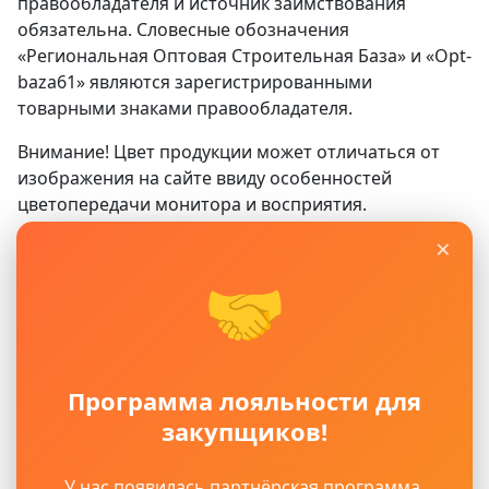
правообладателя и источник заимствования
обязательна. Словесные обозначения
«Региональная Оптовая Строительная База» и «Opt-
baza61» являются зарегистрированными
товарными знаками правообладателя.
Внимание! Цвет продукции может отличаться от
изображения на сайте ввиду особенностей
цветопередачи монитора и восприятия.
×
Сайт
www.opt-baza61.ru
носит исключительно
информационный характер и ни при каких условиях
🤝
не является публичной офертой, определяемой
положениями ГК РФ. Для получения подробной
информации о наличии, видах, характеристиках и
стоимости материалов, пожалуйста, обращайтесь в
Программа лояльности для
офисы продаж.
закупщиков!
Политика защиты и обработки персональных
данных
Пользовательское соглашение
У нас появилась партнёрская программа.