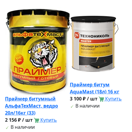
Праймер битум
AquaМast (18л) 16 кг
Праймер битумный
3 100 ₽ / шт
Купить
АльфаТехМаст, ведро
В наличии
20л/16кг (33)
2 156 ₽ / шт
Купить
В наличии