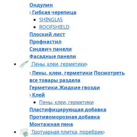
Ондулин
Гибкая черепица
SHINGLAS
ROOFSHIELD
Плоский лист
Профнастил
Сэндвич панели
Фасадные панели
Пены, клеи, герметики
Пены, клеи, герметики
Посмотреть
все товары раздела
Герметики,Жидкие гвозди
Клей
Пены, клеи, герметики
Пластифицирующая добавка
Противоморозная добавка
Монтажная пена
Тротуарная плитка, поребрик