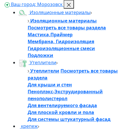
Ваш город:
Морозовск
Изоляционные материалы
Изоляционные материалы
Посмотреть все товары раздела
Мастика,Праймер
Мембрана, Гидроизоляция
Гидроизоляционные смеси
Подложки
Утеплители
Утеплители
Посмотреть все товары
раздела
Для крыши и стен
Пеноплэкс-Экструдированный
пенополистерол
Для вентелируемого фасада
Для плоской кровли и пола
Для системы штукатурный фасад
крепеж