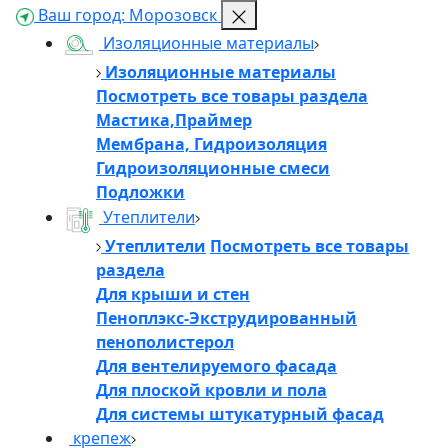
Ваш город:
Морозовск
Изоляционные материалы
Изоляционные материалы
👋
Посмотреть все товары раздела
Мастика,Праймер
Добро пожаловать!
Мембрана, Гидроизоляция
Гидроизоляционные смеси
Напишите нам, и мы обязательно вам ответим
Подложки
Утеплители
Утеплители
Посмотреть все товары
раздела
Для крыши и стен
Пеноплэкс-Экструдированный
пенополистерол
Для вентелируемого фасада
Для плоской кровли и пола
Для системы штукатурный фасад
крепеж