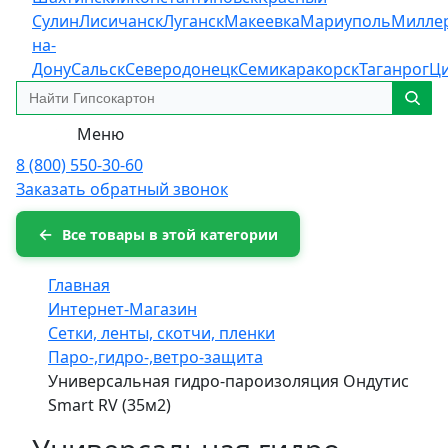
Сулин
Лисичанск
Луганск
Макеевка
Мариуполь
Милле
на-
Дону
Сальск
Северодонецк
Семикаракорск
Таганрог
Ц
Меню
8 (800) 550-30-60
Заказать обратный звонок
Все товары в этой категории
Главная
Интернет-Магазин
Сетки, ленты, скотчи, пленки
Паро-,гидро-,ветро-защита
Универсальная гидро-пароизоляция Ондутис
Smart RV (35м2)