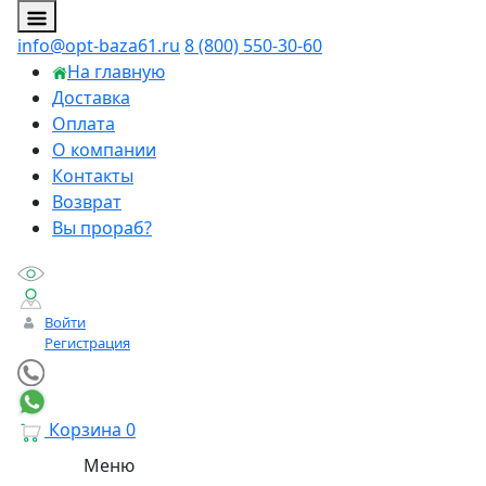
info@opt-baza61.ru
8 (800) 550-30-60
На главную
Доставка
Оплата
О компании
Контакты
Возврат
Вы прораб?
Войти
Регистрация
Корзина
0
Личный менеджер
Меню
Онлайн