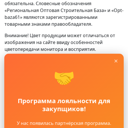
обязательна. Словесные обозначения
«Региональная Оптовая Строительная База» и «Opt-
baza61» являются зарегистрированными
товарными знаками правообладателя.
Внимание! Цвет продукции может отличаться от
изображения на сайте ввиду особенностей
цветопередачи монитора и восприятия.
×
Сайт
www.opt-baza61.ru
носит исключительно
информационный характер и ни при каких условиях
🤝
не является публичной офертой, определяемой
положениями ГК РФ. Для получения подробной
информации о наличии, видах, характеристиках и
стоимости материалов, пожалуйста, обращайтесь в
Программа лояльности для
офисы продаж.
закупщиков!
Политика защиты и обработки персональных
данных
Пользовательское соглашение
У нас появилась партнёрская программа.
Продолжая использовать наш сайт, вы даете