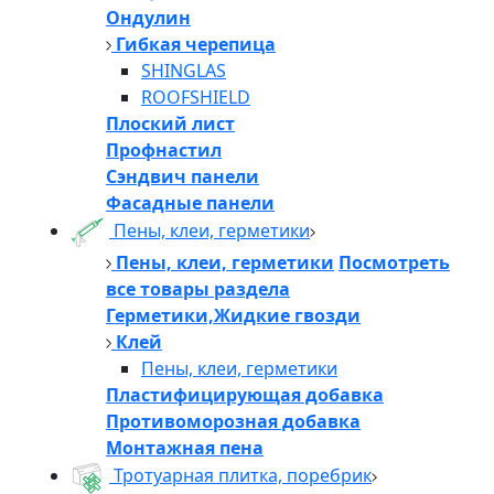
Ондулин
Гибкая черепица
SHINGLAS
ROOFSHIELD
Плоский лист
Профнастил
Сэндвич панели
Фасадные панели
Пены, клеи, герметики
Пены, клеи, герметики
Посмотреть
все товары раздела
Герметики,Жидкие гвозди
Клей
Пены, клеи, герметики
Пластифицирующая добавка
Противоморозная добавка
Монтажная пена
Тротуарная плитка, поребрик