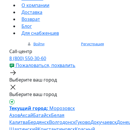
О компании
Доставка
Возврат
Блог
Для снабженцев
Войти
Регистрация
Call-центр
8 (800) 550-30-60
Пожаловаться, похвалить
Выберите ваш город
Выберите ваш город
Текущий город:
Морозовск
Азов
Аксай
Батайск
Белая
Калитва
Бердянск
Волгодонск
Гуково
Докучаевск
Доне
Шахтинский
Константиновск
Красный