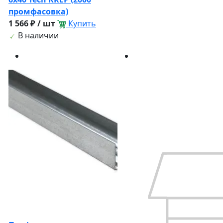
промфасовка)
1 566 ₽ / шт
Купить
В наличии