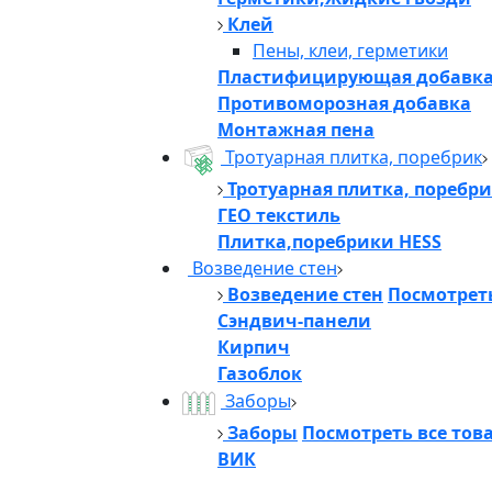
Клей
Пены, клеи, герметики
Пластифицирующая добавк
Противоморозная добавка
Монтажная пена
Тротуарная плитка, поребрик
Тротуарная плитка, поребр
ГЕО текстиль
Плитка,поребрики HESS
Возведение стен
Возведение стен
Посмотреть
Сэндвич-панели
Кирпич
Газоблок
Заборы
Заборы
Посмотреть все тов
ВИК