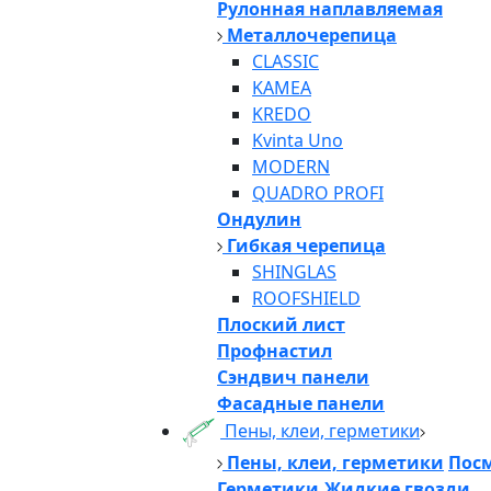
Рулонная наплавляемая
Металлочерепица
CLASSIC
KAMEA
KREDO
Kvinta Uno
MODERN
QUADRO PROFI
Ондулин
Гибкая черепица
SHINGLAS
ROOFSHIELD
Плоский лист
Профнастил
Сэндвич панели
Фасадные панели
Пены, клеи, герметики
Пены, клеи, герметики
Посм
Герметики,Жидкие гвозди