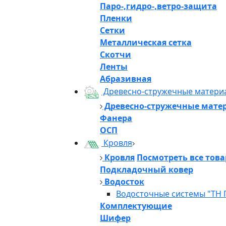
Паро-,гидро-,ветро-защита
Пленки
Сетки
Металлическая сетка
Скотчи
Ленты
Абразивная
Древесно-стружечные матери
Древесно-стружечные мате
Фанера
ОСП
Кровля
Кровля
Посмотреть все тов
Подкладочный ковер
Водосток
Водосточные системы "ТН 
Комплектующие
Шифер