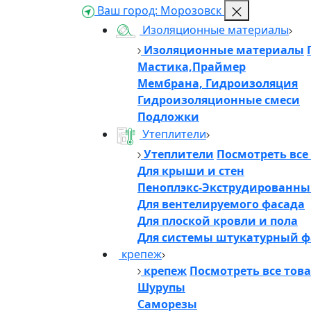
Ваш город:
Морозовск
Изоляционные материалы
Изоляционные материалы
Мастика,Праймер
Мембрана, Гидроизоляция
Гидроизоляционные смеси
Подложки
Утеплители
Утеплители
Посмотреть все
Для крыши и стен
Пеноплэкс-Экструдированны
Для вентелируемого фасада
Для плоской кровли и пола
Для системы штукатурный ф
крепеж
крепеж
Посмотреть все тов
Шурупы
Саморезы