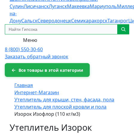
Сулин
Лисичанск
Луганск
Макеевка
Мариуполь
Милле
на-
Дону
Сальск
Северодонецк
Семикаракорск
Таганрог
Ц
Меню
8 (800) 550-30-60
Заказать обратный звонок
Все товары в этой категории
Главная
Интернет-Магазин
Утеплитель для крыши, стен, фасада, пола
Утеплитель для плоской кровли и пола
Изорок Изофлор (110 кг/м3)
Утеплитель Изорок