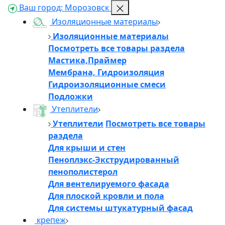
Ваш город:
Морозовск
Изоляционные материалы
Изоляционные материалы
Посмотреть все товары раздела
Мастика,Праймер
Мембрана, Гидроизоляция
Гидроизоляционные смеси
Подложки
Утеплители
Утеплители
Посмотреть все товары
раздела
Для крыши и стен
Пеноплэкс-Экструдированный
пенополистерол
Для вентелируемого фасада
Для плоской кровли и пола
Для системы штукатурный фасад
крепеж