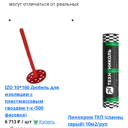
могут отличаться от реальных
IZO 10*160 Дюбель для
изоляции с
пластмассовым
гвоздем т-к (500
фасовка)
Линокром ТКП (сланец
6 713 ₽ / шт
Купить
серый) 10м2/рул