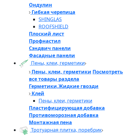
Ондулин
Гибкая черепица
SHINGLAS
ROOFSHIELD
Плоский лист
Профнастил
Сэндвич панели
Фасадные панели
Пены, клеи, герметики
Пены, клеи, герметики
Посмотреть
все товары раздела
Герметики,Жидкие гвозди
Клей
Пены, клеи, герметики
Пластифицирующая добавка
Противоморозная добавка
Монтажная пена
Тротуарная плитка, поребрик