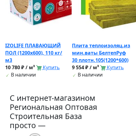
IZOLIFE ПЛАВАЮЩИЙ
Плита теплоизоляц.из
ПОЛ (1200х600), 110 кг/
мин.ваты БелтепРуф
м3
30 плотн.105(1200*600)
10 780 ₽ / м³
Купить
9 554 ₽ / м³
Купить
В наличии
В наличии
C интернет-магазином
Региональная Оптовая
Строительная База
просто —