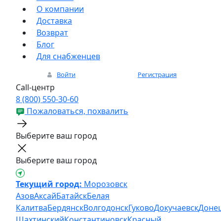
О компании
Доставка
Возврат
Блог
Для снабженцев
Войти
Регистрация
Call-центр
8 (800) 550-30-60
Пожаловаться, похвалить
Выберите ваш город
Выберите ваш город
Текущий город:
Морозовск
Азов
Аксай
Батайск
Белая
Калитва
Бердянск
Волгодонск
Гуково
Докучаевск
Доне
Шахтинский
Константиновск
Красный