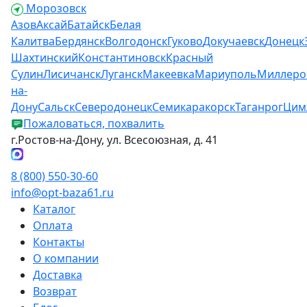
Морозовск
Азов
Аксай
Батайск
Белая
Калитва
Бердянск
Волгодонск
Гуково
Докучаевск
Донецк
Шахтинский
Константиновск
Красный
Сулин
Лисичанск
Луганск
Макеевка
Мариуполь
Миллеро
на-
Дону
Сальск
Северодонецк
Семикаракорск
Таганрог
Цим
Пожаловаться, похвалить
г.Ростов-на-Дону, ул. Всесоюзная, д. 41
8 (800) 550-30-60
info@opt-baza61.ru
Каталог
Оплата
Контакты
О компании
Доставка
Возврат