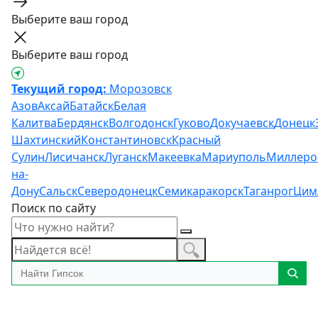
Выберите ваш город
Выберите ваш город
Текущий город:
Морозовск
Азов
Аксай
Батайск
Белая
Калитва
Бердянск
Волгодонск
Гуково
Докучаевск
Донецк
Шахтинский
Константиновск
Красный
Сулин
Лисичанск
Луганск
Макеевка
Мариуполь
Миллеро
на-
Дону
Сальск
Северодонецк
Семикаракорск
Таганрог
Цим
Поиск по сайту