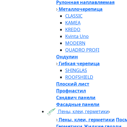
Рулонная наплавляемая
Металлочерепица
CLASSIC
KAMEA
KREDO
Kvinta Uno
MODERN
QUADRO PROFI
Ондулин
Гибкая черепица
SHINGLAS
ROOFSHIELD
Плоский лист
Профнастил
Сэндвич панели
Фасадные панели
Пены, клеи, герметики
Пены, клеи, герметики
Посм
Герметики,Жидкие гвозди