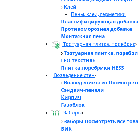
Клей
Пены, клеи, герметики
Пластифицирующая добавк
Противоморозная добавка
Монтажная пена
Тротуарная плитка, поребрик
Тротуарная плитка, поребр
ГЕО текстиль
Плитка,поребрики HESS
Возведение стен
Возведение стен
Посмотреть
Сэндвич-панели
Кирпич
Газоблок
Заборы
Заборы
Посмотреть все тов
ВИК