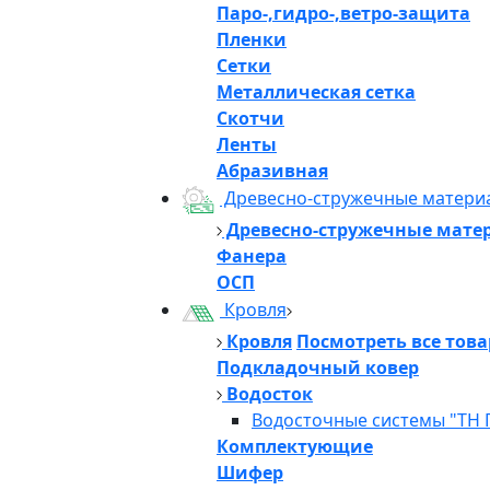
Паро-,гидро-,ветро-защита
Пленки
Сетки
Металлическая сетка
Скотчи
Ленты
Абразивная
Древесно-стружечные матери
Древесно-стружечные мате
Фанера
ОСП
Кровля
Кровля
Посмотреть все тов
Подкладочный ковер
Водосток
Водосточные системы "ТН 
Комплектующие
Шифер