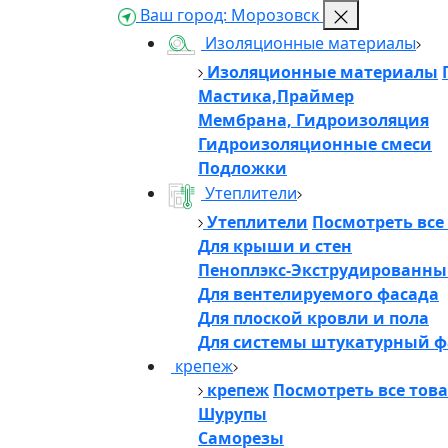
Ваш город:
Морозовск
Изоляционные материалы
Изоляционные материалы
Мастика,Праймер
Мембрана, Гидроизоляция
Гидроизоляционные смеси
Подложки
Утеплители
Утеплители
Посмотреть все
Для крыши и стен
Пеноплэкс-Экструдированны
Для вентелируемого фасада
Для плоской кровли и пола
Для системы штукатурный ф
крепеж
крепеж
Посмотреть все тов
Шурупы
Саморезы