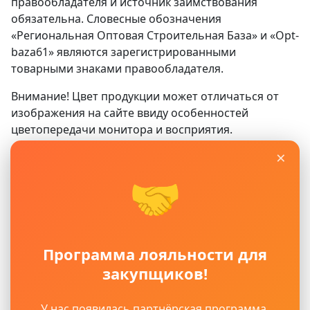
правообладателя и источник заимствования
обязательна. Словесные обозначения
«Региональная Оптовая Строительная База» и «Opt-
baza61» являются зарегистрированными
товарными знаками правообладателя.
Внимание! Цвет продукции может отличаться от
изображения на сайте ввиду особенностей
цветопередачи монитора и восприятия.
×
Сайт
www.opt-baza61.ru
носит исключительно
информационный характер и ни при каких условиях
🤝
не является публичной офертой, определяемой
положениями ГК РФ. Для получения подробной
информации о наличии, видах, характеристиках и
стоимости материалов, пожалуйста, обращайтесь в
Программа лояльности для
офисы продаж.
закупщиков!
Политика защиты и обработки персональных
данных
Пользовательское соглашение
У нас появилась партнёрская программа.