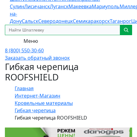
Сулин
Лисичанск
Луганск
Макеевка
Мариуполь
Милле
на-
Дону
Сальск
Северодонецк
Семикаракорск
Таганрог
Ц
Меню
8 (800) 550-30-60
Заказать обратный звонок
Гибкая черепица
ROOFSHIELD
Главная
Интернет-Магазин
Кровельные материалы
Гибкая черепица
Гибкая черепица ROOFSHIELD