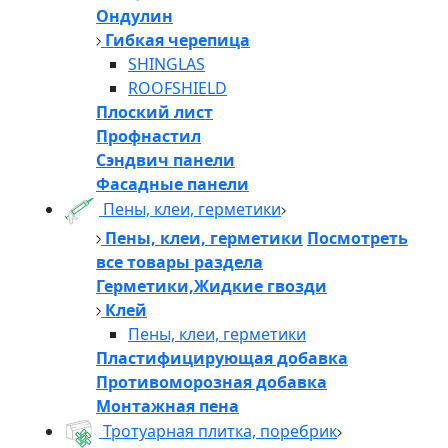
Ондулин
Гибкая черепица
SHINGLAS
ROOFSHIELD
Плоский лист
Профнастил
Сэндвич панели
Фасадные панели
Пены, клеи, герметики
Пены, клеи, герметики
Посмотреть
все товары раздела
Герметики,Жидкие гвозди
Клей
Пены, клеи, герметики
Пластифицирующая добавка
Противоморозная добавка
Монтажная пена
Тротуарная плитка, поребрик