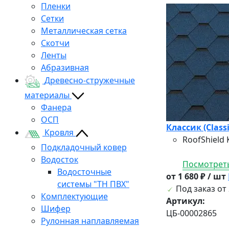
Пленки
Сетки
Металлическая сетка
Скотчи
Ленты
Абразивная
Древесно-стружечные
материалы
Фанера
ОСП
Классик (Classi
Кровля
RoofShield
Подкладочный ковер
Водосток
Посмотреть
Водосточные
от 1 680 ₽ / шт
системы "ТН ПВХ"
Под заказ от 
Комплектующие
Артикул:
Шифер
ЦБ-00002865
Рулонная наплавляемая