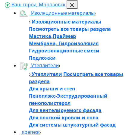
Ваш город:
Морозовск
Изоляционные материалы
Изоляционные материалы
Посмотреть все товары раздела
Мастика,Праймер
Мембрана, Гидроизоляция
Гидроизоляционные смеси
Подложки
Утеплители
Утеплители
Посмотреть все товары
раздела
Для крыши и стен
Пеноплэкс-Экструдированный
пенополистерол
Для вентелируемого фасада
Для плоской кровли и пола
Для системы штукатурный фасад
крепеж