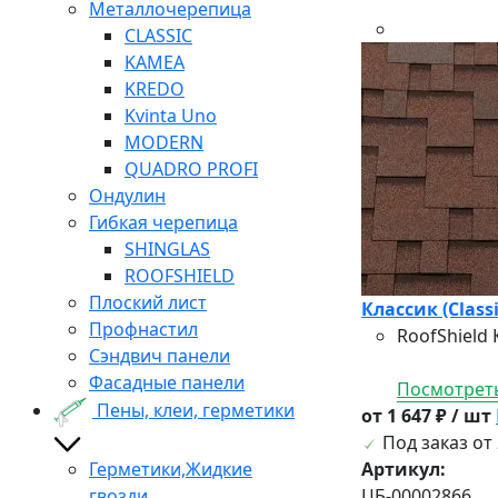
Металлочерепица
CLASSIC
KAMEA
KREDO
Kvinta Uno
MODERN
QUADRO PROFI
Ондулин
Гибкая черепица
SHINGLAS
ROOFSHIELD
Плоский лист
Классик (Class
Профнастил
RoofShield
Сэндвич панели
Фасадные панели
Посмотреть
Пены, клеи, герметики
от 1 647 ₽ / шт
Под заказ от 
Герметики,Жидкие
Артикул:
гвозди
ЦБ-00002866