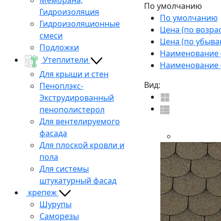
По умолчанию
Гидроизоляция
По умолчанию
Гидроизоляционные
Цена (по возра
смеси
Цена (по убыва
Подложки
Наименование (
Утеплители
Наименование (
Для крыши и стен
Вид:
Пеноплэкс-
Экструдированный
пенополистерол
Для вентелируемого
фасада
Для плоской кровли и
пола
Для системы
штукатурный фасад
крепеж
Шурупы
Саморезы