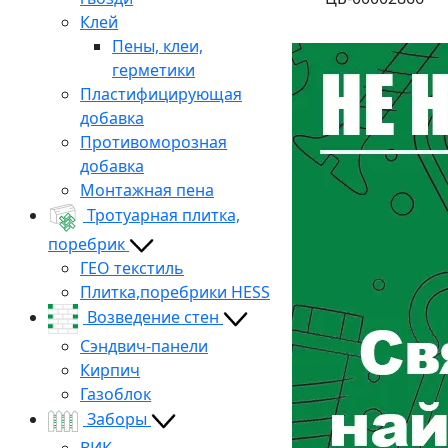
Клей
Пены, клеи,
герметики
Пластифицирующая
добавка
Противоморозная
добавка
Монтажная пена
Тротуарная плитка,
поребрик
ГЕО текстиль
Плитка,поребрики HESS
Возведение стен
Сэндвич-панели
Кирпич
Газоблок
Заборы
ВИК