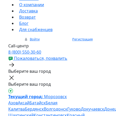
О компании
Доставка
Возврат
Блог
Для снабженцев
Войти
Регистрация
Call-центр
8 (800) 550-30-60
Пожаловаться, похвалить
Выберите ваш город
Выберите ваш город
Текущий город:
Морозовск
Азов
Аксай
Батайск
Белая
Калитва
Бердянск
Волгодонск
Гуково
Докучаевск
Доне
Шахтинский
Константиновск
Красный