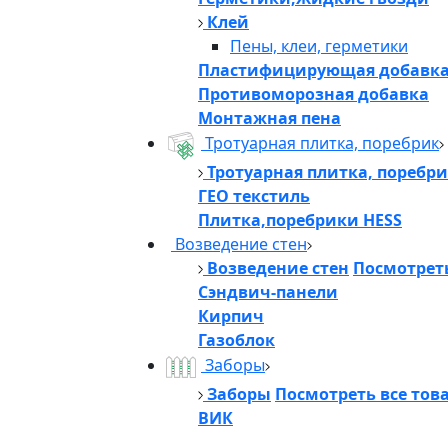
Клей
Пены, клеи, герметики
Пластифицирующая добавк
Противоморозная добавка
Монтажная пена
Тротуарная плитка, поребрик
Тротуарная плитка, поребр
ГЕО текстиль
Плитка,поребрики HESS
Возведение стен
Возведение стен
Посмотреть
Сэндвич-панели
Кирпич
Газоблок
Заборы
Заборы
Посмотреть все тов
ВИК