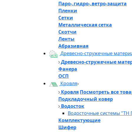
Паро-,гидро-,ветро-защита
Пленки
Сетки
Металлическая сетка
Скотчи
Ленты
Абразивная
Древесно-стружечные матери
Древесно-стружечные мате
Фанера
ОСП
Кровля
Кровля
Посмотреть все тов
Подкладочный ковер
Водосток
Водосточные системы "ТН 
Комплектующие
Шифер