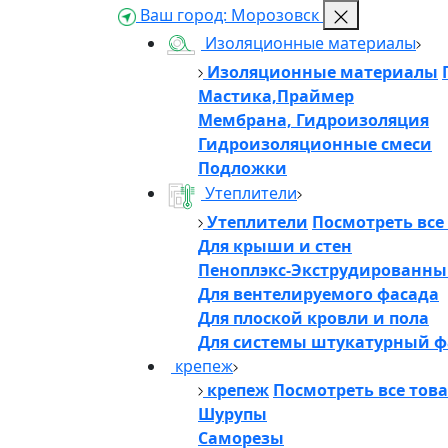
Ваш город:
Морозовск
Изоляционные материалы
Изоляционные материалы
Мастика,Праймер
Мембрана, Гидроизоляция
Гидроизоляционные смеси
Подложки
Утеплители
Утеплители
Посмотреть все
Для крыши и стен
Пеноплэкс-Экструдированны
Для вентелируемого фасада
Для плоской кровли и пола
Для системы штукатурный ф
крепеж
крепеж
Посмотреть все тов
Шурупы
Саморезы