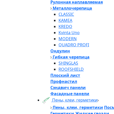
Рулонная наплавляемая
Металлочерепица
CLASSIC
KAMEA
KREDO
Kvinta Uno
MODERN
QUADRO PROFI
Ондулин
Гибкая черепица
SHINGLAS
ROOFSHIELD
Плоский лист
Профнастил
Сэндвич панели
Фасадные панели
Пены, клеи, герметики
Пены, клеи, герметики
Посм
Герметики,Жидкие гвозди