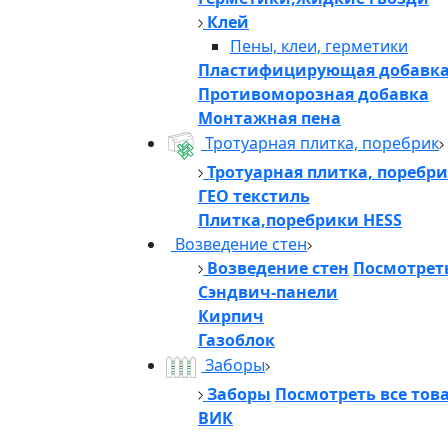
Клей
Пены, клеи, герметики
Пластифицирующая добавк
Противоморозная добавка
Монтажная пена
Тротуарная плитка, поребрик
Тротуарная плитка, поребр
ГЕО текстиль
Плитка,поребрики HESS
Возведение стен
Возведение стен
Посмотреть
Сэндвич-панели
Кирпич
Газоблок
Заборы
Заборы
Посмотреть все тов
ВИК