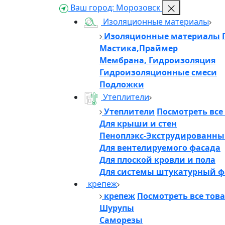
Ваш город:
Морозовск
Изоляционные материалы
Изоляционные материалы
Мастика,Праймер
Мембрана, Гидроизоляция
Гидроизоляционные смеси
Подложки
Утеплители
Утеплители
Посмотреть все
Для крыши и стен
Пеноплэкс-Экструдированны
Для вентелируемого фасада
Для плоской кровли и пола
Для системы штукатурный ф
крепеж
крепеж
Посмотреть все тов
Шурупы
Саморезы