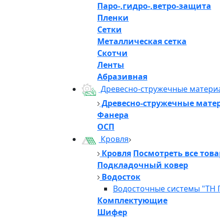
Паро-,гидро-,ветро-защита
Пленки
Сетки
Металлическая сетка
Скотчи
Ленты
Абразивная
Древесно-стружечные матери
Древесно-стружечные мате
Фанера
ОСП
Кровля
Кровля
Посмотреть все тов
Подкладочный ковер
Водосток
Водосточные системы "ТН 
Комплектующие
Шифер