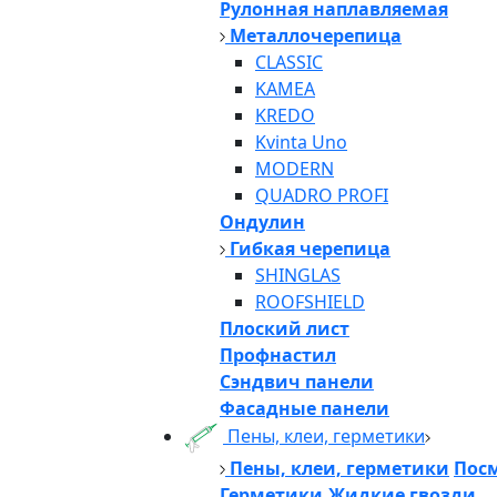
Рулонная наплавляемая
Металлочерепица
CLASSIC
KAMEA
KREDO
Kvinta Uno
MODERN
QUADRO PROFI
Ондулин
Гибкая черепица
SHINGLAS
ROOFSHIELD
Плоский лист
Профнастил
Сэндвич панели
Фасадные панели
Пены, клеи, герметики
Пены, клеи, герметики
Посм
Герметики,Жидкие гвозди