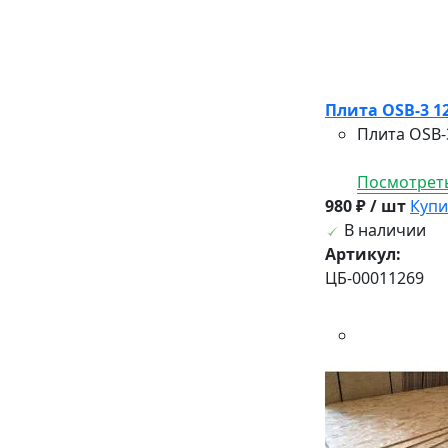
Плита OSB-3 1
Плита OSB-
Посмотреть
980 ₽ / шт
Купи
В наличии
Артикул:
ЦБ-00011269