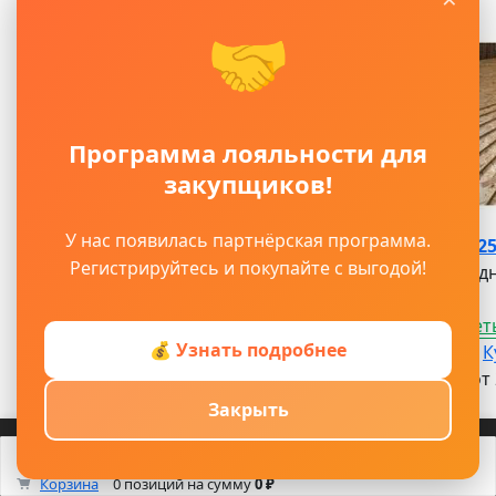
🤝
Программа лояльности для
закупщиков!
У нас появилась партнёрская программа.
OSB-3 15мм*2
Регистрируйтесь и покупайте с выгодой!
ОСБ выгодн
Посмотреть
💰 Узнать подробнее
от 1 046 ₽ / л.
К
Под заказ от 
Артикул:
Закрыть
ЦБ-00003476
Войти
Регистрация
Корзина
0 позиций
на сумму
0 ₽