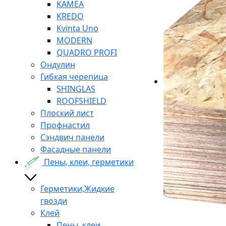
KAMEA
KREDO
Kvinta Uno
MODERN
QUADRO PROFI
Ондулин
Гибкая черепица
SHINGLAS
ROOFSHIELD
Плоский лист
Профнастил
Сэндвич панели
Фасадные панели
Пены, клеи, герметики
Герметики,Жидкие
гвозди
Клей
Пены, клеи,