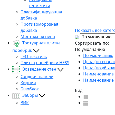
герметики
Пластифицирующая
добавка
Противоморозная
добавка
Показать все катег
Монтажная пена
Тротуарная плитка,
Сортировать по:
По умолчанию
поребрик
По умолчанию
ГЕО текстиль
Цена (по возра
Плитка,поребрики HESS
Цена (по убыва
Возведение стен
Наименование (
Сэндвич-панели
Наименование (
Кирпич
Газоблок
Вид:
Заборы
ВИК