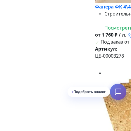
Фанера ФК 4\4
Строительн
Посмотреть
от 1 760 ₽ / л.
К
Под заказ от 
Артикул:
ЦБ-00003278
Подобрать аналог