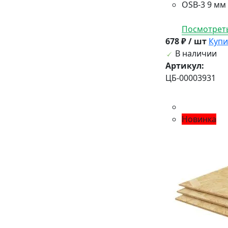
OSB-3 9 мм
Посмотреть
678 ₽ / шт
Купи
В наличии
Артикул:
ЦБ-00003931
Новинка