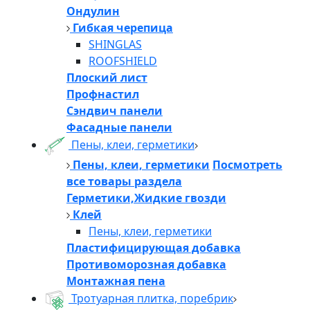
Ондулин
Гибкая черепица
SHINGLAS
ROOFSHIELD
Плоский лист
Профнастил
Сэндвич панели
Фасадные панели
Пены, клеи, герметики
Пены, клеи, герметики
Посмотреть
все товары раздела
Герметики,Жидкие гвозди
Клей
Пены, клеи, герметики
Пластифицирующая добавка
Противоморозная добавка
Монтажная пена
Тротуарная плитка, поребрик