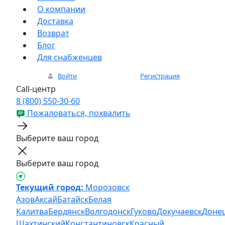
О компании
Доставка
Возврат
Блог
Для снабженцев
Войти
Регистрация
Call-центр
8 (800) 550-30-60
Пожаловаться, похвалить
Выберите ваш город
Выберите ваш город
Текущий город:
Морозовск
Азов
Аксай
Батайск
Белая
Калитва
Бердянск
Волгодонск
Гуково
Докучаевск
Доне
Шахтинский
Константиновск
Красный