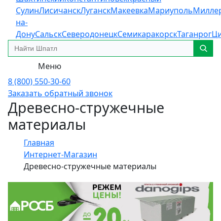
Сулин
Лисичанск
Луганск
Макеевка
Мариуполь
Милле
на-
Дону
Сальск
Северодонецк
Семикаракорск
Таганрог
Ц
Меню
8 (800) 550-30-60
Заказать обратный звонок
Древесно-стружечные
материалы
Главная
Интернет-Магазин
Древесно-стружечные материалы