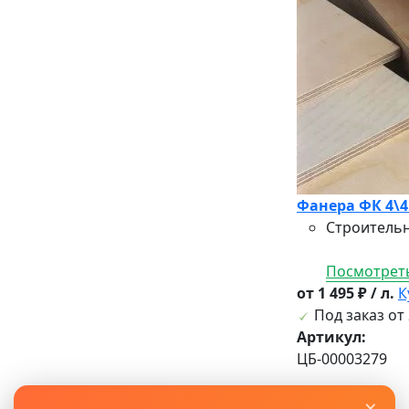
Фанера ФК 4\4
Строительн
Посмотреть
от 1 495 ₽ / л.
К
Под заказ от 
Артикул:
ЦБ-00003279
×