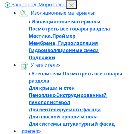
Ваш город:
Морозовск
Изоляционные материалы
Изоляционные материалы
Посмотреть все товары раздела
Мастика,Праймер
Мембрана, Гидроизоляция
Гидроизоляционные смеси
Подложки
Утеплители
Утеплители
Посмотреть все товары
раздела
Для крыши и стен
Пеноплэкс-Экструдированный
пенополистерол
Для вентелируемого фасада
Для плоской кровли и пола
Для системы штукатурный фасад
крепеж