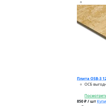
Плита OSB-3 1
ОСБ выгодн
Посмотреть
850 ₽ / шт
Купи