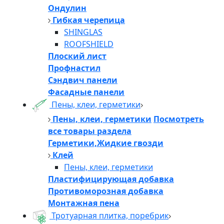
Ондулин
Гибкая черепица
SHINGLAS
ROOFSHIELD
Плоский лист
Профнастил
Сэндвич панели
Фасадные панели
Пены, клеи, герметики
Пены, клеи, герметики
Посмотреть
все товары раздела
Герметики,Жидкие гвозди
Клей
Пены, клеи, герметики
Пластифицирующая добавка
Противоморозная добавка
Монтажная пена
Тротуарная плитка, поребрик