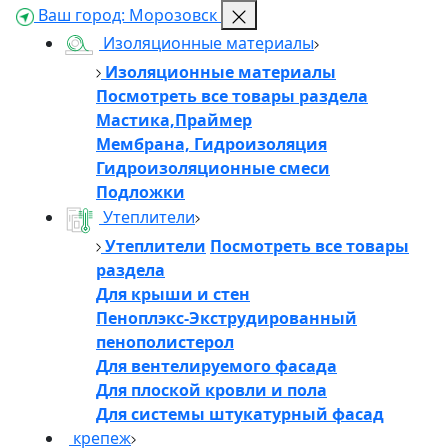
Ваш город:
Морозовск
Изоляционные материалы
Изоляционные материалы
Посмотреть все товары раздела
Мастика,Праймер
Мембрана, Гидроизоляция
Гидроизоляционные смеси
Подложки
Утеплители
Утеплители
Посмотреть все товары
раздела
Для крыши и стен
Пеноплэкс-Экструдированный
пенополистерол
Для вентелируемого фасада
Для плоской кровли и пола
Для системы штукатурный фасад
крепеж