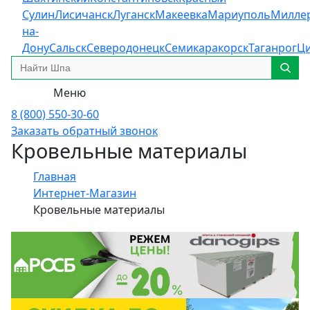
Сулин
Лисичанск
Луганск
Макеевка
Мариуполь
Милле
на-
Дону
Сальск
Северодонецк
Семикаракорск
Таганрог
Ц
Меню
8 (800) 550-30-60
Заказать обратный звонок
Кровельные материалы
Главная
Интернет-Магазин
Кровельные материалы