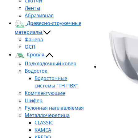
Скотчи
Ленты
Абразивная
Древесно-стружечные
материалы
Фанера
ОСП
Кровля
Подкладочный ковер
Водосток
Водосточные
системы "ТН ПВХ"
Комплектующие
Шифер
Рулонная наплавляемая
Металлочерепица
CLASSIC
KAMEA
KREDO