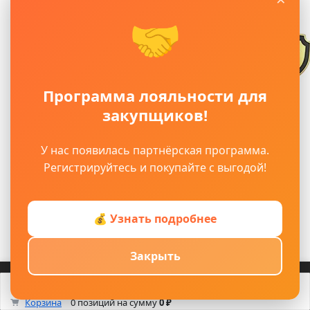
🤝
Программа лояльности для
закупщиков!
У нас появилась партнёрская программа.
Регистрируйтесь и покупайте с выгодой!
💰 Узнать подробнее
Закрыть
Войти
Регистрация
Корзина
Каталог
Кабинет
Смотрели
Max/TG
0
Корзина
0 позиций
на сумму
0 ₽