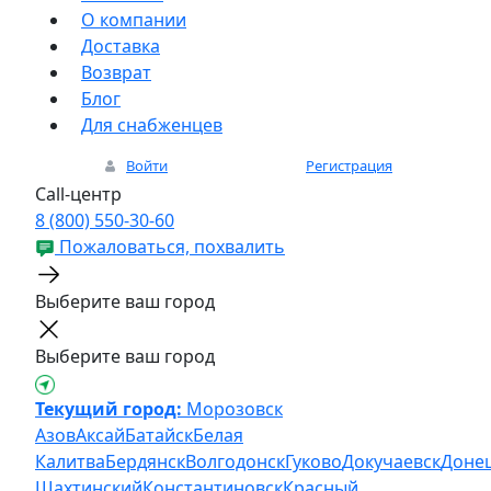
О компании
Доставка
Возврат
Блог
Для снабженцев
Войти
Регистрация
Call-центр
8 (800) 550-30-60
Пожаловаться, похвалить
Выберите ваш город
Выберите ваш город
Текущий город:
Морозовск
Азов
Аксай
Батайск
Белая
Калитва
Бердянск
Волгодонск
Гуково
Докучаевск
Доне
Шахтинский
Константиновск
Красный