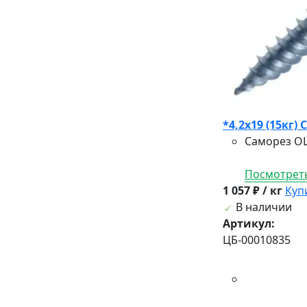
*4,2х19 (15кг
Саморез ОЦ
Посмотреть
1 057 ₽ / кг
Куп
В наличии
Артикул:
ЦБ-00010835