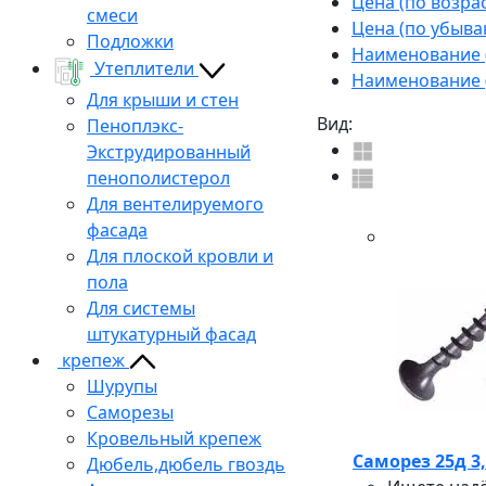
Цена (по возра
смеси
Цена (по убыва
Подложки
Наименование (
Утеплители
Наименование (
Для крыши и стен
Вид:
Пеноплэкс-
Экструдированный
пенополистерол
Для вентелируемого
фасада
Для плоской кровли и
пола
Для системы
штукатурный фасад
крепеж
Шурупы
Саморезы
Кровельный крепеж
Саморез 25д 3,
Дюбель,дюбель гвоздь