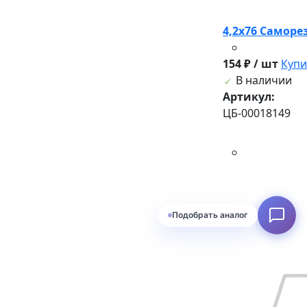
4,2х76 Саморез 
154 ₽ / шт
Купи
В наличии
Артикул:
ЦБ-00018149
Подобрать аналог