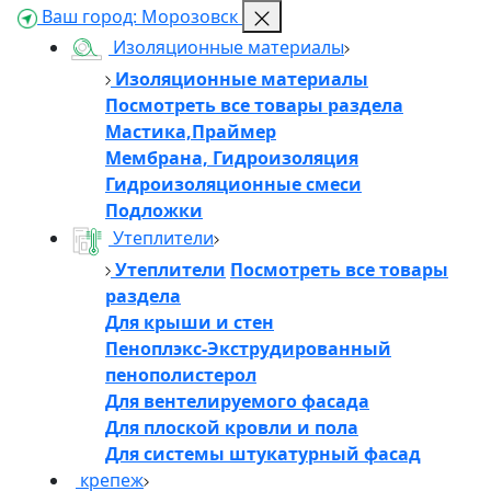
Ваш город:
Морозовск
Изоляционные материалы
Изоляционные материалы
Посмотреть все товары раздела
Мастика,Праймер
Мембрана, Гидроизоляция
Гидроизоляционные смеси
Подложки
Утеплители
Утеплители
Посмотреть все товары
раздела
Для крыши и стен
Пеноплэкс-Экструдированный
пенополистерол
Для вентелируемого фасада
Для плоской кровли и пола
Для системы штукатурный фасад
крепеж