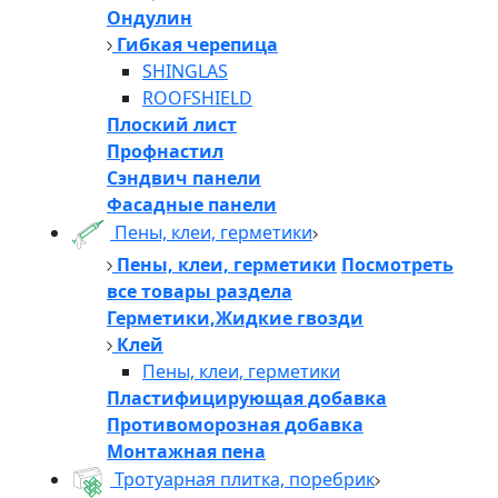
Ондулин
Гибкая черепица
SHINGLAS
ROOFSHIELD
Плоский лист
Профнастил
Сэндвич панели
Фасадные панели
Пены, клеи, герметики
Пены, клеи, герметики
Посмотреть
все товары раздела
Герметики,Жидкие гвозди
Клей
Пены, клеи, герметики
Пластифицирующая добавка
Противоморозная добавка
Монтажная пена
Тротуарная плитка, поребрик