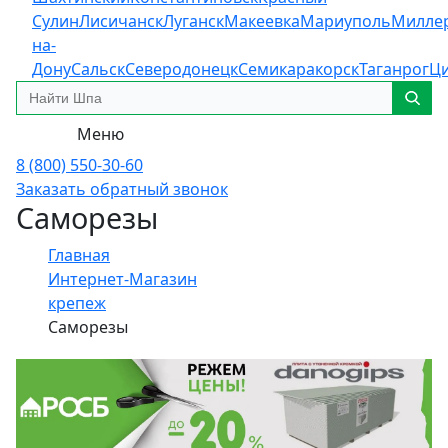
Сулин
Лисичанск
Луганск
Макеевка
Мариуполь
Милле
на-
Дону
Сальск
Северодонецк
Семикаракорск
Таганрог
Ц
Меню
8 (800) 550-30-60
Заказать обратный звонок
Саморезы
Главная
Интернет-Магазин
крепеж
Саморезы