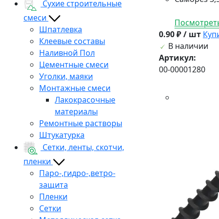
Сухие строительные
смеси
Посмотреть
Шпатлевка
0.90 ₽ / шт
Куп
Клеевые составы
В наличии
Наливной Пол
Артикул:
Цементные смеси
00-00001280
Уголки, маяки
Монтажные смеси
Лакокрасочные
материалы
Ремонтные растворы
Штукатурка
Сетки, ленты, скотчи,
пленки
Паро-,гидро-,ветро-
защита
Пленки
Сетки