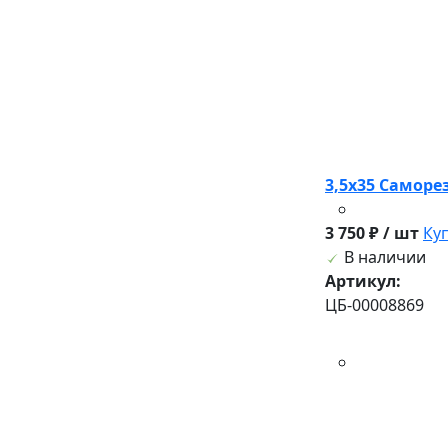
3,5х35 Саморез
3 750 ₽ / шт
Ку
В наличии
Артикул:
ЦБ-00008869