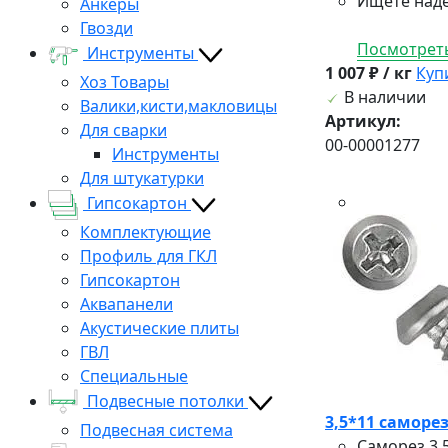
Ищете надё
Анкеры
Гвозди
Посмотреть
Инструменты
1 007 ₽ / кг
Куп
Хоз Товары
В наличии
Валики,кисти,макловицы
Артикул:
Для сварки
00-00001277
Инструменты
Для штукатурки
Гипсокартон
Комплектующие
Профиль для ГКЛ
Гипсокартон
Аквапанели
Акустические плиты
ГВЛ
Специальные
Подвесные потолки
3,5*11 саморе
Подвесная система
Саморез 3,