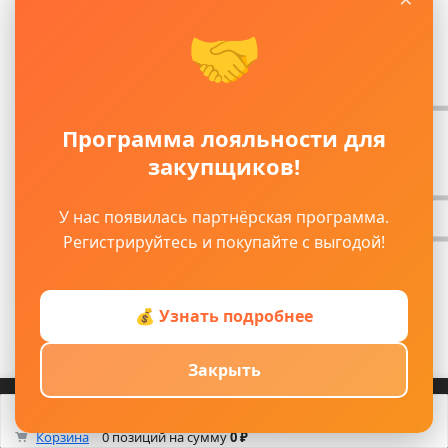
🤝
Программа лояльности для
закупщиков!
У нас появилась партнёрская программа.
Регистрируйтесь и покупайте с выгодой!
💰 Узнать подробнее
Закрыть
Войти
Регистрация
Корзина
Каталог
Кабинет
Смотрели
Max/TG
0
Корзина
0 позиций
на сумму
0 ₽