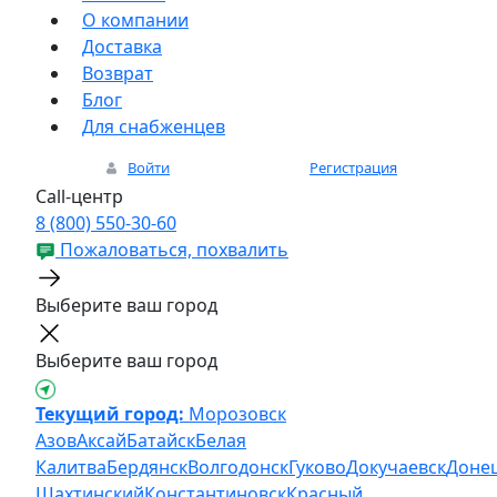
О компании
Доставка
Возврат
Блог
Для снабженцев
Войти
Регистрация
Call-центр
8 (800) 550-30-60
Пожаловаться, похвалить
Выберите ваш город
Выберите ваш город
Текущий город:
Морозовск
Азов
Аксай
Батайск
Белая
Калитва
Бердянск
Волгодонск
Гуково
Докучаевск
Доне
Шахтинский
Константиновск
Красный