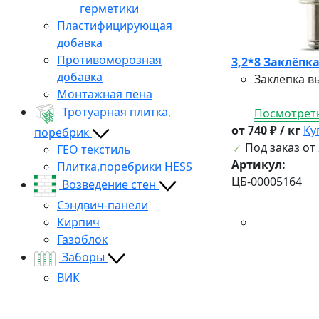
герметики
Пластифицирующая
добавка
Противоморозная
3,2*8 Заклёп
добавка
Заклёпка в
Монтажная пена
Тротуарная плитка,
Посмотреть
от 740 ₽ / кг
Ку
поребрик
Под заказ от 
ГЕО текстиль
Артикул:
Плитка,поребрики HESS
ЦБ-00005164
Возведение стен
Сэндвич-панели
Кирпич
Газоблок
Заборы
ВИК