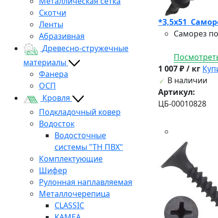
Металлическая сетка
Скотчи
*3,5х51 Саморе
Ленты
Саморез по
Абразивная
Древесно-стружечные
Посмотреть
материалы
1 007 ₽ / кг
Куп
Фанера
В наличии
ОСП
Артикул:
Кровля
ЦБ-00010828
Подкладочный ковер
Водосток
Водосточные
системы "ТН ПВХ"
Комплектующие
Шифер
Рулонная наплавляемая
Металлочерепица
CLASSIC
KAMEA