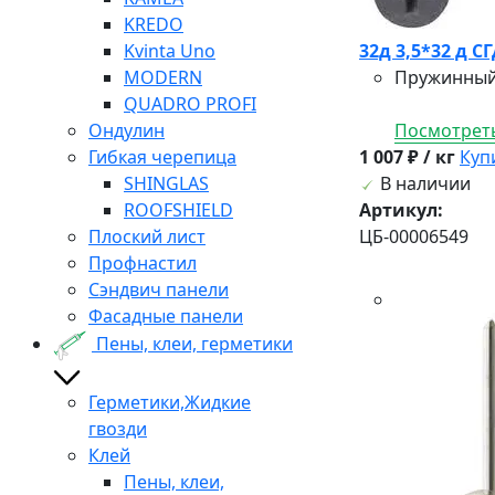
KREDO
Kvinta Uno
32д 3,5*32 д СГ
MODERN
Пружинный 
QUADRO PROFI
Ондулин
Посмотреть
Гибкая черепица
1 007 ₽ / кг
Куп
SHINGLAS
В наличии
ROOFSHIELD
Артикул:
Плоский лист
ЦБ-00006549
Профнастил
Сэндвич панели
Фасадные панели
Пены, клеи, герметики
Герметики,Жидкие
гвозди
Клей
Пены, клеи,