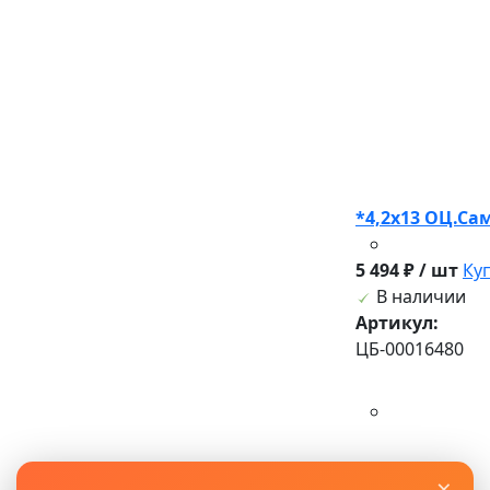
*4,2х13 ОЦ.Са
5 494 ₽ / шт
Ку
В наличии
Артикул:
ЦБ-00016480
×