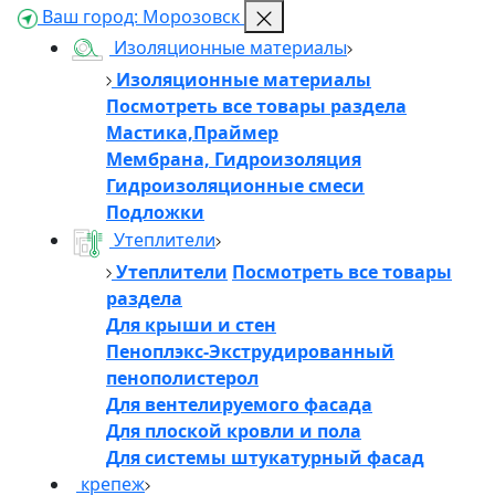
Ваш город:
Морозовск
Изоляционные материалы
Изоляционные материалы
Посмотреть все товары раздела
Мастика,Праймер
Мембрана, Гидроизоляция
Гидроизоляционные смеси
Подложки
Утеплители
Утеплители
Посмотреть все товары
раздела
Для крыши и стен
Пеноплэкс-Экструдированный
пенополистерол
Для вентелируемого фасада
Для плоской кровли и пола
Для системы штукатурный фасад
крепеж