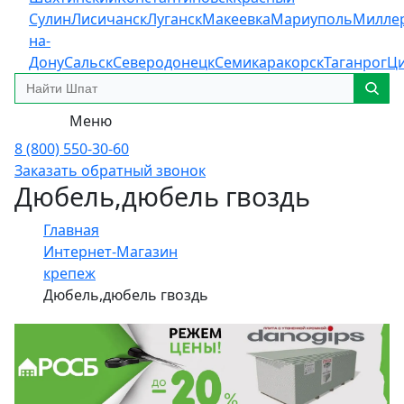
Сулин
Лисичанск
Луганск
Макеевка
Мариуполь
Милле
на-
Дону
Сальск
Северодонецк
Семикаракорск
Таганрог
Ц
Меню
8 (800) 550-30-60
Заказать обратный звонок
Дюбель,дюбель гвоздь
Главная
Интернет-Магазин
крепеж
Дюбель,дюбель гвоздь