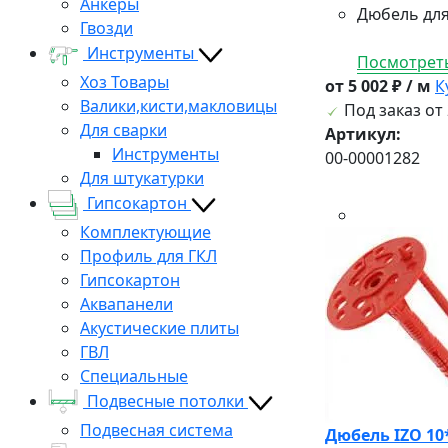
Анкеры
Дюбель для
Гвозди
Инструменты
Посмотреть
Хоз Товары
от 5 002 ₽ / м
К
Валики,кисти,макловицы
Под заказ от 
Для сварки
Артикул:
Инструменты
00-00001282
Для штукатурки
Гипсокартон
Комплектующие
Профиль для ГКЛ
Гипсокартон
Аквапанели
Акустические плиты
ГВЛ
Специальные
Подвесные потолки
Подвесная система
Дюбель IZO 10