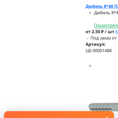
Дюбель 8*40 П
Дюбель 8*4
Посмотреть
от 2.50 ₽ / шт
К
Под заказ от 
Артикул:
ЦБ-00001488
×