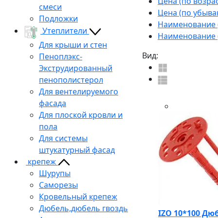
Цена (по возра
смеси
Цена (по убыва
Подложки
Наименование (
Утеплители
Наименование (
Для крыши и стен
Вид:
Пеноплэкс-
Экструдированный
пенополистерол
Для вентелируемого
фасада
Для плоской кровли и
пола
Для системы
штукатурный фасад
крепеж
Шурупы
Саморезы
Кровельный крепеж
Дюбель,дюбель гвоздь
IZO 10*100 Дю