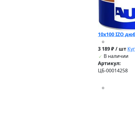
10х100 IZO дю
3 189 ₽ / шт
Ку
В наличии
Артикул:
ЦБ-00014258