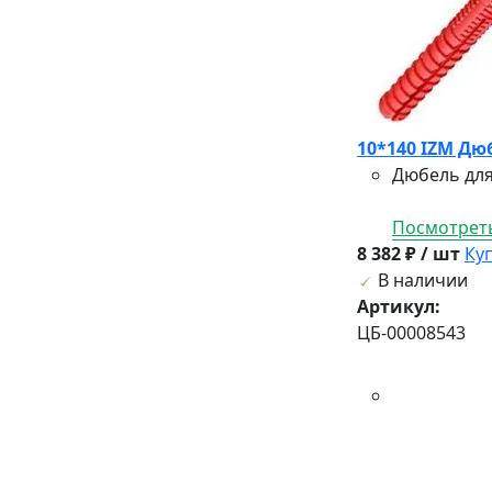
10*140 IZМ Дю
Дюбель для
Посмотреть
8 382 ₽ / шт
Ку
В наличии
Артикул:
ЦБ-00008543