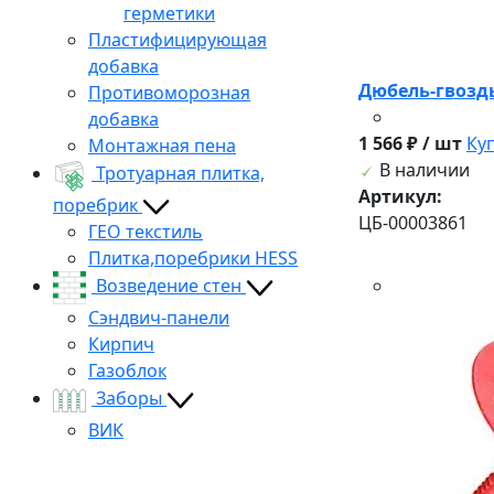
герметики
Пластифицирующая
добавка
Дюбель-г
Противоморозная
добавка
1 566 ₽ / шт
Ку
Монтажная пена
В наличии
Тротуарная плитка,
Артикул:
поребрик
ЦБ-00003861
ГЕО текстиль
Плитка,поребрики HESS
Возведение стен
Сэндвич-панели
Кирпич
Газоблок
Заборы
ВИК