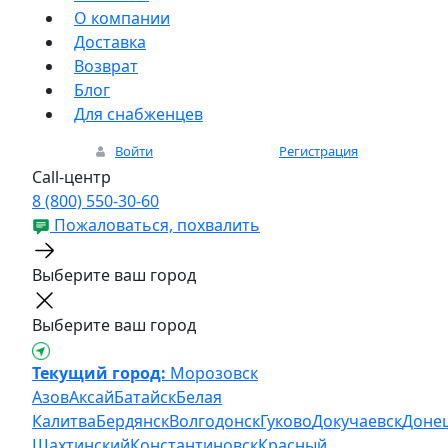
О компании
Доставка
Возврат
Блог
Для снабженцев
Войти
Регистрация
Call-центр
8 (800) 550-30-60
Пожаловаться, похвалить
Выберите ваш город
Выберите ваш город
Текущий город:
Морозовск
Азов
Аксай
Батайск
Белая
Калитва
Бердянск
Волгодонск
Гуково
Докучаевск
Доне
Шахтинский
Константиновск
Красный