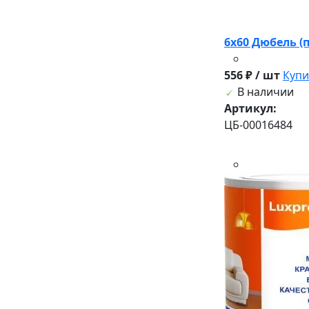
6х60 Дюбель (
556 ₽ / шт
Купи
В наличии
Артикул:
ЦБ-00016484