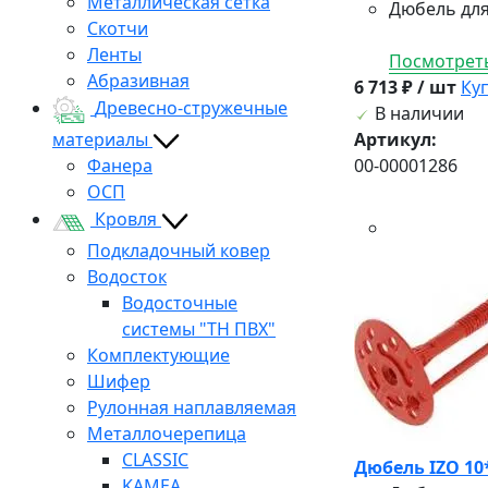
Металлическая сетка
Дюбель для
Скотчи
Ленты
Посмотреть
Абразивная
6 713 ₽ / шт
Ку
Древесно-стружечные
В наличии
материалы
Артикул:
Фанера
00-00001286
ОСП
Кровля
Подкладочный ковер
Водосток
Водосточные
системы "ТН ПВХ"
Комплектующие
Шифер
Рулонная наплавляемая
Металлочерепица
CLASSIC
Дюбель IZO 10
KAMEA