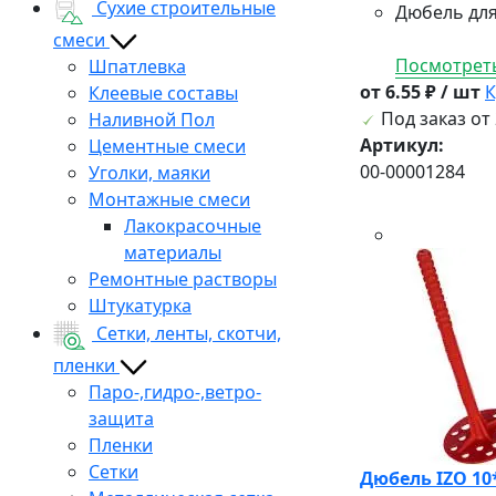
Сухие строительные
Дюбель для
смеси
Посмотреть
Шпатлевка
от 6.55 ₽ / шт
К
Клеевые составы
Под заказ от 
Наливной Пол
Артикул:
Цементные смеси
00-00001284
Уголки, маяки
Монтажные смеси
Лакокрасочные
материалы
Ремонтные растворы
Штукатурка
Сетки, ленты, скотчи,
пленки
Паро-,гидро-,ветро-
защита
Пленки
Сетки
Дюбель IZO 10