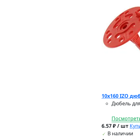
10х160 IZO дюб
Дюбель для
Посмотреть
6.57 ₽ / шт
Куп
В наличии