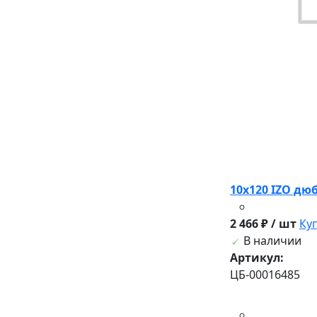
10х120 IZO дю
2 466 ₽ / шт
Ку
В наличии
Артикул:
ЦБ-00016485