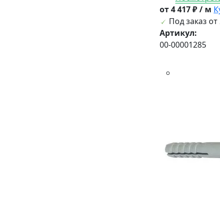
от 4 417 ₽ / м
К
Под заказ от 
Артикул:
00-00001285