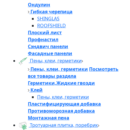
Ондулин
Гибкая черепица
SHINGLAS
ROOFSHIELD
Плоский лист
Профнастил
Сэндвич панели
Фасадные панели
Пены, клеи, герметики
Пены, клеи, герметики
Посмотреть
все товары раздела
Герметики,Жидкие гвозди
Клей
Пены, клеи, герметики
Пластифицирующая добавка
Противоморозная добавка
Монтажная пена
Тротуарная плитка, поребрик