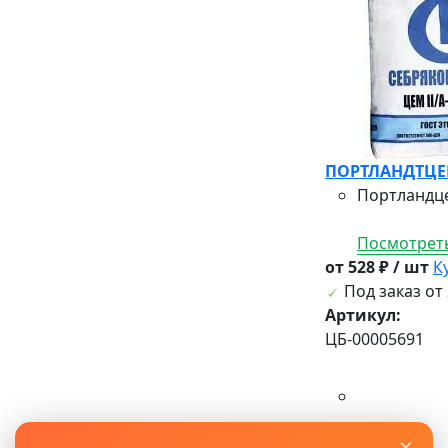
ПОРТЛАНДТЦЕМЕ
Портландце
Посмотреть
от 528 ₽ / шт
К
Под заказ от 
Артикул:
ЦБ-00005691
×