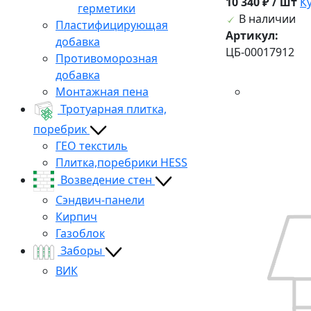
10 340 ₽ / шт
К
герметики
В наличии
Пластифицирующая
Артикул:
добавка
ЦБ-00017912
Противоморозная
добавка
Монтажная пена
Тротуарная плитка,
поребрик
ГЕО текстиль
Плитка,поребрики HESS
Возведение стен
Сэндвич-панели
Кирпич
Газоблок
Заборы
ВИК