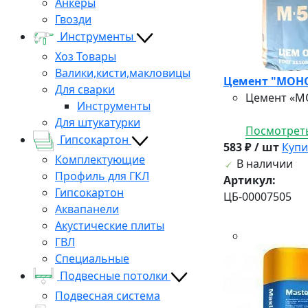
Анкеры
Гвозди
Инструменты
Хоз Товары
Валики,кисти,макловицы
Цемент "МОНО
Для сварки
Цемент «МО
Инструменты
Для штукатурки
Посмотреть
Гипсокартон
583 ₽ / шт
Купи
Комплектующие
В наличии
Профиль для ГКЛ
Артикул:
Гипсокартон
ЦБ-00007505
Аквапанели
Акустические плиты
ГВЛ
Специальные
Подвесные потолки
Подвесная система