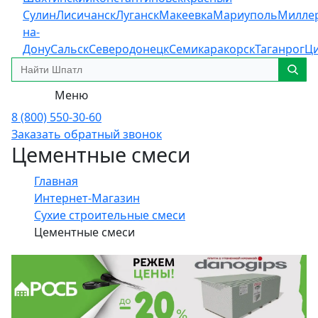
Сулин
Лисичанск
Луганск
Макеевка
Мариуполь
Милле
на-
Дону
Сальск
Северодонецк
Семикаракорск
Таганрог
Ц
Меню
8 (800) 550-30-60
Заказать обратный звонок
Цементные смеси
Главная
Интернет-Магазин
Сухие строительные смеси
Цементные смеси