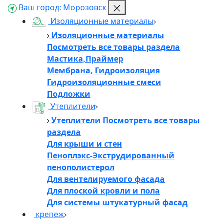
Ваш город:
Морозовск
Изоляционные материалы
Изоляционные материалы
Посмотреть все товары раздела
Мастика,Праймер
Мембрана, Гидроизоляция
Гидроизоляционные смеси
Подложки
Утеплители
Утеплители
Посмотреть все товары
раздела
Для крыши и стен
Пеноплэкс-Экструдированный
пенополистерол
Для вентелируемого фасада
Для плоской кровли и пола
Для системы штукатурный фасад
крепеж