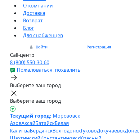
О компании
Доставка
Возврат
Блог
Для снабженцев
Войти
Регистрация
Call-центр
8 (800) 550-30-60
Пожаловаться, похвалить
Выберите ваш город
Выберите ваш город
Текущий город:
Морозовск
Азов
Аксай
Батайск
Белая
Калитва
Бердянск
Волгодонск
Гуково
Докучаевск
Доне
Шахтинский
Константиновск
Красный