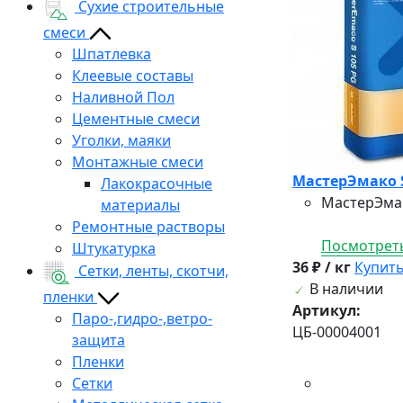
Сухие строительные
смеси
Шпатлевка
Клеевые составы
Наливной Пол
Цементные смеси
Уголки, маяки
Монтажные смеси
МастерЭмако S
Лакокрасочные
МастерЭмак
материалы
Ремонтные растворы
Посмотреть
Штукатурка
36 ₽ / кг
Купит
Сетки, ленты, скотчи,
В наличии
пленки
Артикул:
Паро-,гидро-,ветро-
ЦБ-00004001
защита
Пленки
Сетки