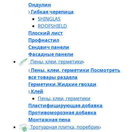
Ондулин
Гибкая черепица
SHINGLAS
ROOFSHIELD
Плоский лист
Профнастил
Сэндвич панели
Фасадные панели
Пены, клеи, герметики
Пены, клеи, герметики
Посмотреть
все товары раздела
Герметики,Жидкие гвозди
Клей
Пены, клеи, герметики
Пластифицирующая добавка
Противоморозная добавка
Монтажная пена
Тротуарная плитка, поребрик