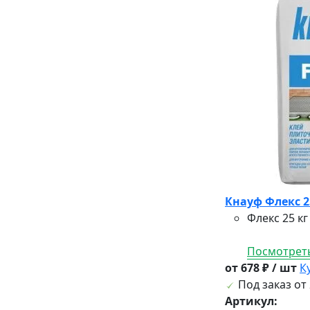
Кнауф Флекс 2
Флекс 25 к
Посмотреть
от 678 ₽ / шт
К
Под заказ от 
Артикул: