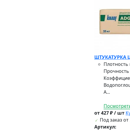
ШТУКАТУРКА Ц
Плотность в
Прочность 
Коэффициен
Водопогло
А...
Посмотреть
от 427 ₽ / шт
К
Под заказ от 
Артикул: