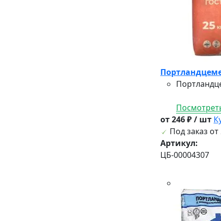
Портландцемен
Портландце
Посмотреть
от 246 ₽ / шт
К
Под заказ от 
Артикул:
ЦБ-00004307