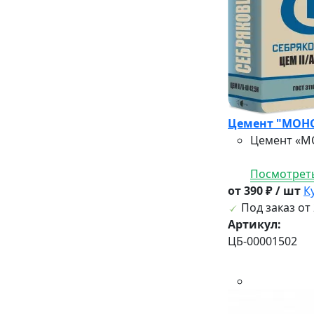
Цемент "МОНО
Цемент «МО
Посмотреть
от 390 ₽ / шт
К
Под заказ от 
Артикул:
ЦБ-00001502