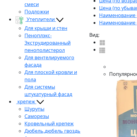
Цена (по возра
смеси
Цена (по убыва
Подложки
Наименование (
Утеплители
Наименование (
Для крыши и стен
Вид:
Пеноплэкс-
Экструдированный
пенополистерол
Для вентелируемого
фасада
Для плоской кровли и
Популярно
пола
Для системы
штукатурный фасад
крепеж
Шурупы
Саморезы
Кровельный крепеж
Дюбель,дюбель гвоздь