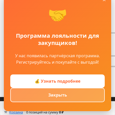
🤝
Программа лояльности для
закупщиков!
У нас появилась партнёрская программа.
Регистрируйтесь и покупайте с выгодой!
💰 Узнать подробнее
Закрыть
Войти
Регистрация
Корзина
Каталог
Кабинет
Смотрели
Max/TG
0
Корзина
0 позиций
на сумму
0 ₽