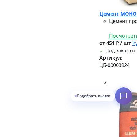
Цемент МОНОЛ
Цемент про
Посмотреть
от 451 ₽ / шт
К
Под заказ от 
Артикул:
ЦБ-00003924
Подобрать аналог