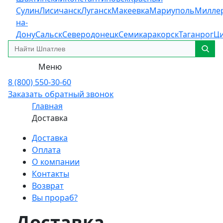
Сулин
Лисичанск
Луганск
Макеевка
Мариуполь
Милле
на-
Дону
Сальск
Северодонецк
Семикаракорск
Таганрог
Ц
Меню
8 (800) 550-30-60
Заказать обратный звонок
Главная
Доставка
Доставка
Оплата
О компании
Контакты
Возврат
Вы прораб?
Доставка