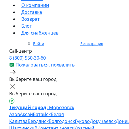
О компании
Доставка
Возврат
Блог
Для снабженцев
Войти
Регистрация
Call-центр
8 (800) 550-30-60
Пожаловаться, похвалить
Выберите ваш город
Выберите ваш город
Текущий город:
Морозовск
Азов
Аксай
Батайск
Белая
Калитва
Бердянск
Волгодонск
Гуково
Докучаевск
Доне
Шахтинский
Константиновск
Красный