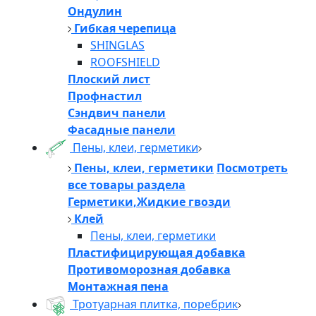
Ондулин
Гибкая черепица
SHINGLAS
ROOFSHIELD
Плоский лист
Профнастил
Сэндвич панели
Фасадные панели
Пены, клеи, герметики
Пены, клеи, герметики
Посмотреть
все товары раздела
Герметики,Жидкие гвозди
Клей
Пены, клеи, герметики
Пластифицирующая добавка
Противоморозная добавка
Монтажная пена
Тротуарная плитка, поребрик