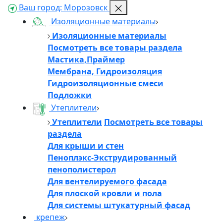
Ваш город:
Морозовск
Изоляционные материалы
Изоляционные материалы
Посмотреть все товары раздела
Мастика,Праймер
Мембрана, Гидроизоляция
Гидроизоляционные смеси
Подложки
Утеплители
Утеплители
Посмотреть все товары
раздела
Для крыши и стен
Пеноплэкс-Экструдированный
пенополистерол
Для вентелируемого фасада
Для плоской кровли и пола
Для системы штукатурный фасад
крепеж