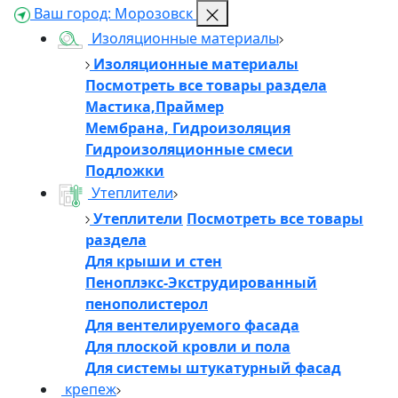
Ваш город:
Морозовск
Изоляционные материалы
Изоляционные материалы
Посмотреть все товары раздела
Мастика,Праймер
Мембрана, Гидроизоляция
Гидроизоляционные смеси
Подложки
Утеплители
Утеплители
Посмотреть все товары
раздела
Для крыши и стен
Пеноплэкс-Экструдированный
пенополистерол
Для вентелируемого фасада
Для плоской кровли и пола
Для системы штукатурный фасад
крепеж