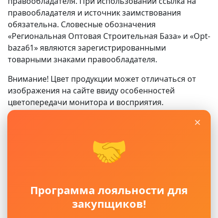
правообладателя. При использовании ссылка на
правообладателя и источник заимствования
обязательна. Словесные обозначения
«Региональная Оптовая Строительная База» и «Opt-
baza61» являются зарегистрированными
товарными знаками правообладателя.
Внимание! Цвет продукции может отличаться от
изображения на сайте ввиду особенностей
цветопередачи монитора и восприятия.
×
Сайт
www.opt-baza61.ru
носит исключительно
информационный характер и ни при каких условиях
🤝
не является публичной офертой, определяемой
положениями ГК РФ. Для получения подробной
информации о наличии, видах, характеристиках и
стоимости материалов, пожалуйста, обращайтесь в
Программа лояльности для
офисы продаж.
закупщиков!
Политика защиты и обработки персональных