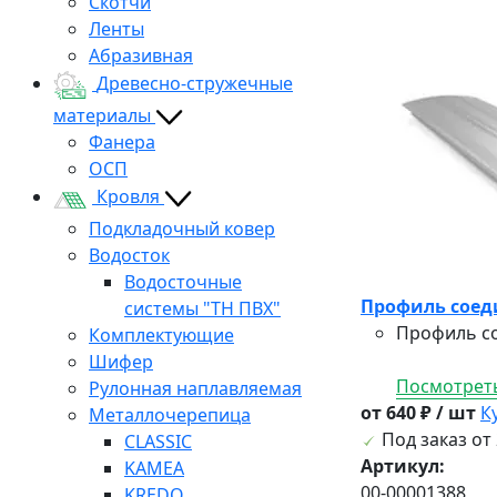
Скотчи
Ленты
Абразивная
Древесно-стружечные
материалы
Фанера
ОСП
Кровля
Подкладочный ковер
Водосток
Водосточные
Профиль соед
системы "ТН ПВХ"
Профиль со
Комплектующие
Шифер
Посмотреть
Рулонная наплавляемая
от 640 ₽ / шт
К
Металлочерепица
Под заказ от 
CLASSIC
Артикул:
KAMEA
00-00001388
KREDO