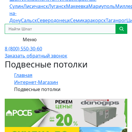
Сулин
Лисичанск
Луганск
Макеевка
Мариуполь
Милле
на-
Дону
Сальск
Северодонецк
Семикаракорск
Таганрог
Ц
Меню
8 (800) 550-30-60
Заказать обратный звонок
Подвесные потолки
Главная
Интернет-Магазин
Подвесные потолки