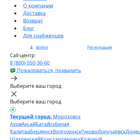
О компании
Доставка
Возврат
Блог
Для снабженцев
Войти
Регистрация
Call-центр
8 (800) 550-30-60
Пожаловаться, похвалить
Выберите ваш город
Выберите ваш город
Текущий город:
Морозовск
Азов
Аксай
Батайск
Белая
Калитва
Бердянск
Волгодонск
Гуково
Докучаевск
Доне
Шахтинский
Константиновск
Красный