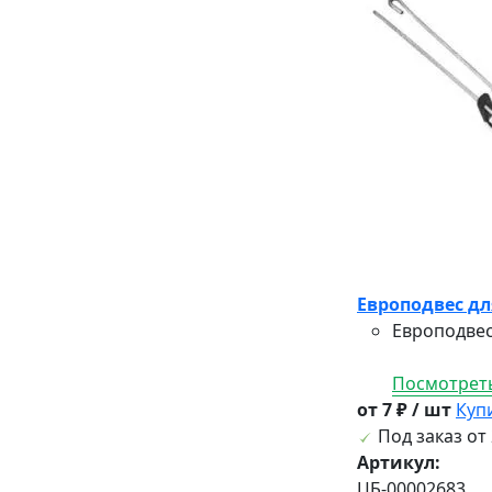
Европодвес дл
Европодвес
Посмотреть
от 7 ₽ / шт
Куп
Под заказ от 
Артикул:
ЦБ-00002683