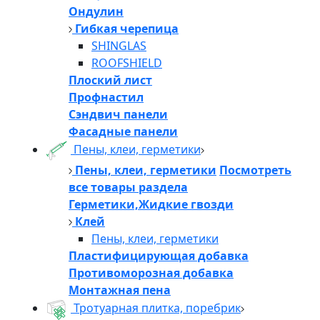
Ондулин
Гибкая черепица
SHINGLAS
ROOFSHIELD
Плоский лист
Профнастил
Сэндвич панели
Фасадные панели
Пены, клеи, герметики
Пены, клеи, герметики
Посмотреть
все товары раздела
Герметики,Жидкие гвозди
Клей
Пены, клеи, герметики
Пластифицирующая добавка
Противоморозная добавка
Монтажная пена
Тротуарная плитка, поребрик