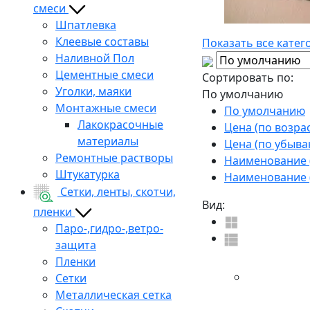
смеси
Шпатлевка
Клеевые составы
Показать все катег
Наливной Пол
Цементные смеси
Сортировать по:
Уголки, маяки
По умолчанию
Монтажные смеси
По умолчанию
Лакокрасочные
Цена (по возра
материалы
Цена (по убыва
Ремонтные растворы
Наименование (
Штукатурка
Наименование (
Сетки, ленты, скотчи,
Вид:
пленки
Паро-,гидро-,ветро-
защита
Пленки
Сетки
Металлическая сетка