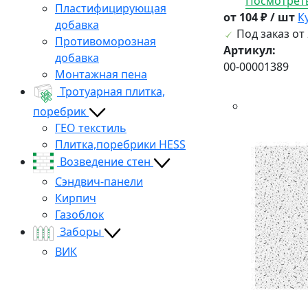
Посмотреть
Пластифицирующая
от 104 ₽ / шт
К
добавка
Под заказ от 
Противоморозная
Артикул:
добавка
00-00001389
Монтажная пена
Тротуарная плитка,
поребрик
ГЕО текстиль
Плитка,поребрики HESS
Возведение стен
Сэндвич-панели
Кирпич
Газоблок
Заборы
ВИК