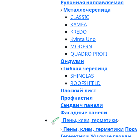
Рулонная наплавляемая
Металлочерепица
CLASSIC
KAMEA
KREDO
Kvinta Uno
MODERN
QUADRO PROFI
Ондулин
Гибкая черепица
SHINGLAS
ROOFSHIELD
Плоский лист
Профнастил
Сэндвич панели
Фасадные панели
Пены, клеи, герметики
Пены, клеи, герметики
Посм
Герметики,Жидкие гвозди