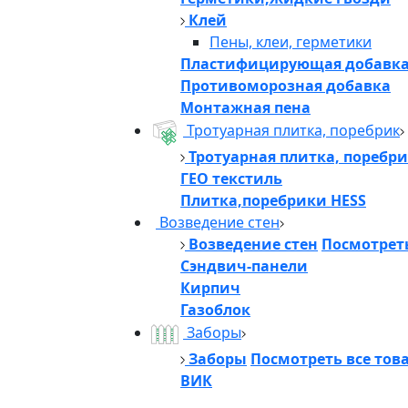
Клей
Пены, клеи, герметики
Пластифицирующая добавк
Противоморозная добавка
Монтажная пена
Тротуарная плитка, поребрик
Тротуарная плитка, поребр
ГЕО текстиль
Плитка,поребрики HESS
Возведение стен
Возведение стен
Посмотреть
Сэндвич-панели
Кирпич
Газоблок
Заборы
Заборы
Посмотреть все тов
ВИК