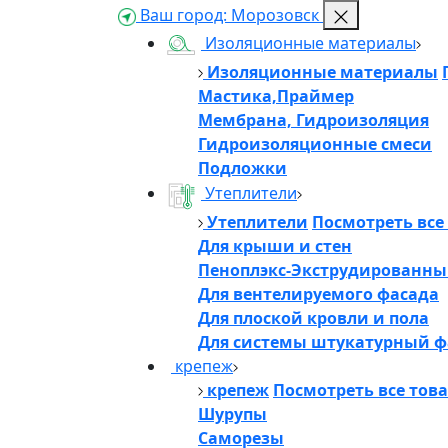
Ваш город:
Морозовск
Изоляционные материалы
Изоляционные материалы
Мастика,Праймер
Мембрана, Гидроизоляция
Гидроизоляционные смеси
Подложки
Утеплители
Утеплители
Посмотреть все
Для крыши и стен
Пеноплэкс-Экструдированны
Для вентелируемого фасада
Для плоской кровли и пола
Для системы штукатурный ф
крепеж
крепеж
Посмотреть все тов
Шурупы
Саморезы