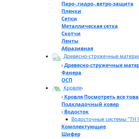
Паро-,гидро-,ветро-защита
Пленки
Сетки
Металлическая сетка
Скотчи
Ленты
Абразивная
Древесно-стружечные матери
Древесно-стружечные мате
Фанера
ОСП
Кровля
Кровля
Посмотреть все тов
Подкладочный ковер
Водосток
Водосточные системы "ТН 
Комплектующие
Шифер