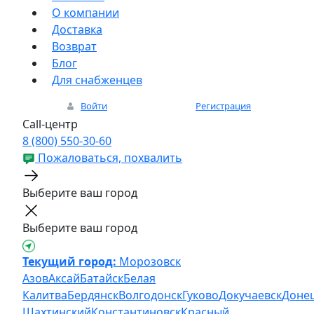
О компании
Доставка
Возврат
Блог
Для снабженцев
Войти
Регистрация
Call-центр
8 (800) 550-30-60
Пожаловаться, похвалить
Выберите ваш город
Выберите ваш город
Текущий город:
Морозовск
Азов
Аксай
Батайск
Белая
Калитва
Бердянск
Волгодонск
Гуково
Докучаевск
Доне
Шахтинский
Константиновск
Красный