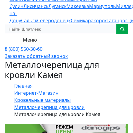
Сулин
Лисичанск
Луганск
Макеевка
Мариуполь
Милле
на-
Дону
Сальск
Северодонецк
Семикаракорск
Таганрог
Ц
Меню
8 (800) 550-30-60
Заказать обратный звонок
Металлочерепица для
кровли Камея
Главная
Интернет-Магазин
Кровельные материалы
Металлочерепица для кровли
Металлочерепица для кровли Камея