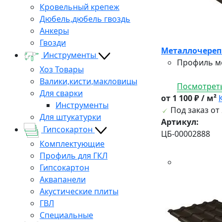
Кровельный крепеж
Дюбель,дюбель гвоздь
Анкеры
Гвозди
Металлочерепиц
Инструменты
Профиль ме
Хоз Товары
Валики,кисти,макловицы
Посмотреть
Для сварки
от 1 100 ₽ / м²
Инструменты
Под заказ от 
Для штукатурки
Артикул:
Гипсокартон
ЦБ-00002888
Комплектующие
Профиль для ГКЛ
Гипсокартон
Аквапанели
Акустические плиты
ГВЛ
Специальные