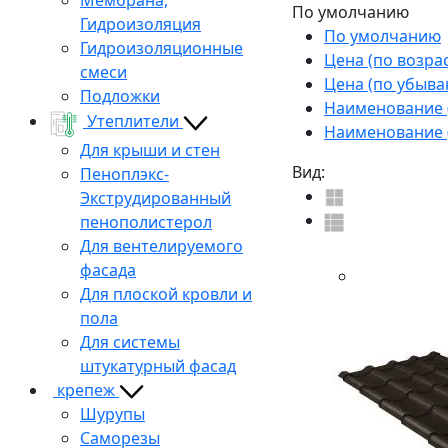
По умолчанию
Гидроизоляция
По умолчанию
Гидроизоляционные
Цена (по возра
смеси
Цена (по убыва
Подложки
Наименование (
Утеплители
Наименование (
Для крыши и стен
Вид:
Пеноплэкс-
Экструдированный
пенополистерол
Для вентелируемого
фасада
Для плоской кровли и
пола
Для системы
штукатурный фасад
крепеж
Шурупы
Саморезы