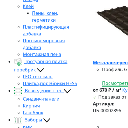
Клей
Пены, клеи,
герметики
Пластифицирующая
добавка
Противоморозная
добавка
Монтажная пена
Тротуарная плитка,
Металлочерепи
Профиль Gr
поребрик
ГЕО текстиль
Посмотреть
Плитка,поребрики HESS
от 670 ₽ / м²
Ку
Возведение стен
Под заказ от 
Сэндвич-панели
Артикул:
Кирпич
ЦБ-00002896
Газоблок
Заборы
ВИК