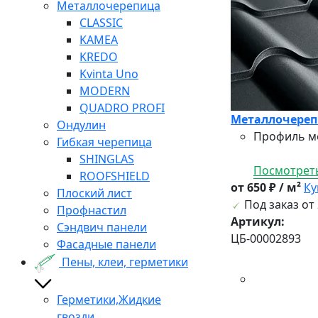
Металлочерепица
CLASSIC
KAMEA
KREDO
Kvinta Uno
MODERN
QUADRO PROFI
Металлочерепи
Ондулин
Профиль ме
Гибкая черепица
SHINGLAS
Посмотреть
ROOFSHIELD
от 650 ₽ / м²
Ку
Плоский лист
Под заказ от 
Профнастил
Артикул:
Сэндвич панели
ЦБ-00002893
Фасадные панели
Пены, клеи, герметики
Герметики,Жидкие
гвозди