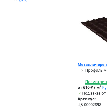
Металлочерепи
Профиль ме
Посмотреть
от 610 ₽ / м²
Ку
Под заказ от 
Артикул:
ЦБ-00002898