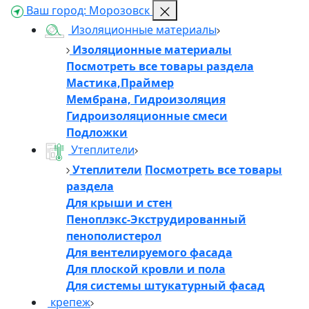
Ваш город:
Морозовск
Изоляционные материалы
Изоляционные материалы
Посмотреть все товары раздела
Мастика,Праймер
Мембрана, Гидроизоляция
Гидроизоляционные смеси
Подложки
Утеплители
Утеплители
Посмотреть все товары
раздела
Для крыши и стен
Пеноплэкс-Экструдированный
пенополистерол
Для вентелируемого фасада
Для плоской кровли и пола
Для системы штукатурный фасад
крепеж