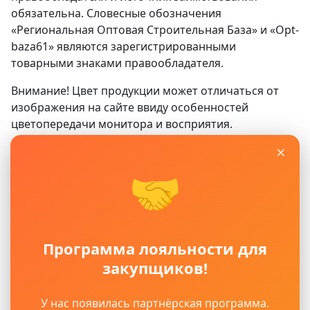
обязательна. Словесные обозначения
«Региональная Оптовая Строительная База» и «Opt-
baza61» являются зарегистрированными
товарными знаками правообладателя.
Внимание! Цвет продукции может отличаться от
изображения на сайте ввиду особенностей
цветопередачи монитора и восприятия.
×
Сайт
www.opt-baza61.ru
носит исключительно
информационный характер и ни при каких условиях
🤝
не является публичной офертой, определяемой
положениями ГК РФ. Для получения подробной
информации о наличии, видах, характеристиках и
стоимости материалов, пожалуйста, обращайтесь в
Программа лояльности для
офисы продаж.
закупщиков!
Политика защиты и обработки персональных
данных
Пользовательское соглашение
У нас появилась партнёрская программа.