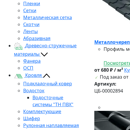
Пленки
Сетки
Металлическая сетка
Скотчи
Ленты
Абразивная
Металлочерепи
Древесно-стружечные
Профиль ме
материалы
Фанера
Посмотреть
ОСП
от 680 ₽ / м²
Ку
Кровля
Под заказ от 
Подкладочный ковер
Артикул:
Водосток
ЦБ-00002894
Водосточные
системы "ТН ПВХ"
Комплектующие
Шифер
Рулонная наплавляемая