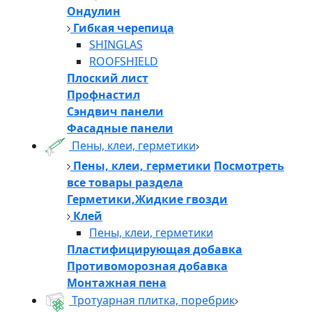
Ондулин
Гибкая черепица
SHINGLAS
ROOFSHIELD
Плоский лист
Профнастил
Сэндвич панели
Фасадные панели
Пены, клеи, герметики
Пены, клеи, герметики
Посмотреть
все товары раздела
Герметики,Жидкие гвозди
Клей
Пены, клеи, герметики
Пластифицирующая добавка
Противоморозная добавка
Монтажная пена
Тротуарная плитка, поребрик