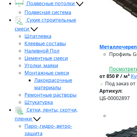
Подвесные потолки
Подвесная система
Сухие строительные
смеси
Шпатлевка
Клеевые составы
Металлочерепи
Наливной Пол
Профиль Gr
Цементные смеси
Уголки, маяки
Посмотреть
Монтажные смеси
от 850 ₽ / м²
Ку
Лакокрасочные
Под заказ от 
материалы
Артикул:
Ремонтные растворы
ЦБ-00002897
Штукатурка
Сетки, ленты, скотчи,
пленки
Паро-,гидро-,ветро-
защита