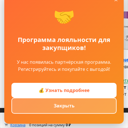
🤝
Программа лояльности для
закупщиков!
Шпатлевка фи
У нас появилась партнёрская программа.
Шпатлевка 
Регистрируйтесь и покупайте с выгодой!
Посмотреть
от 1 990 ₽ / шт
💰 Узнать подробнее
Под заказ от 
Артикул:
Закрыть
ЦБ-00001857
Войти
Регистрация
Корзина
Каталог
Кабинет
Смотрели
Max/TG
0
Корзина
0 позиций
на сумму
0 ₽