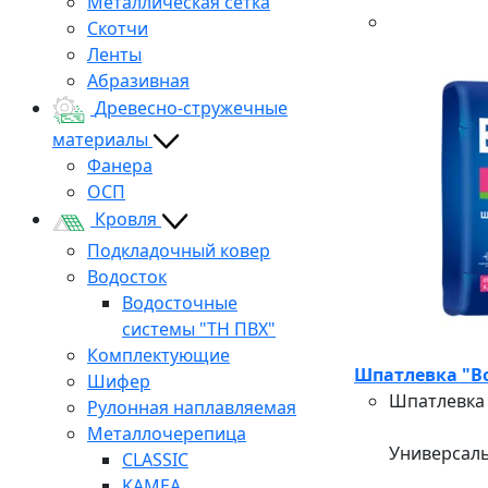
Металлическая сетка
Скотчи
Ленты
Абразивная
Древесно-стружечные
материалы
Фанера
ОСП
Кровля
Подкладочный ковер
Водосток
Водосточные
системы "ТН ПВХ"
Комплектующие
Шпатлевка "Во
Шифер
Шпатлевка 
Рулонная наплавляемая
Металлочерепица
Универсаль
CLASSIC
KAMEA