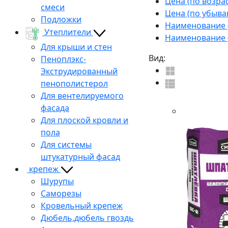
Цена (по возра
смеси
Цена (по убыва
Подложки
Наименование (
Утеплители
Наименование (
Для крыши и стен
Вид:
Пеноплэкс-
Экструдированный
пенополистерол
Для вентелируемого
фасада
Для плоской кровли и
пола
Для системы
штукатурный фасад
крепеж
Шурупы
Саморезы
Кровельный крепеж
Дюбель,дюбель гвоздь