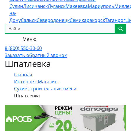
Сулин
Лисичанск
Луганск
Макеевка
Мариуполь
Милле
на-
Дону
Сальск
Северодонецк
Семикаракорск
Таганрог
Ц
Меню
8 (800) 550-30-60
Заказать обратный звонок
Шпатлевка
Главная
Интернет-Магазин
Сухие строительные смеси
Шпатлевка