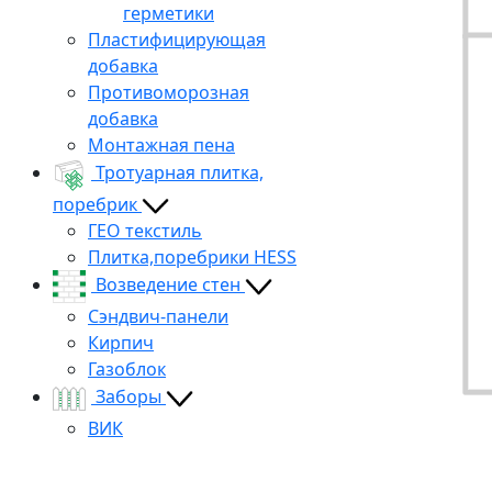
герметики
Пластифицирующая
добавка
Противоморозная
добавка
Монтажная пена
Тротуарная плитка,
поребрик
ГЕО текстиль
Плитка,поребрики HESS
Возведение стен
Сэндвич-панели
Кирпич
Газоблок
Заборы
ВИК