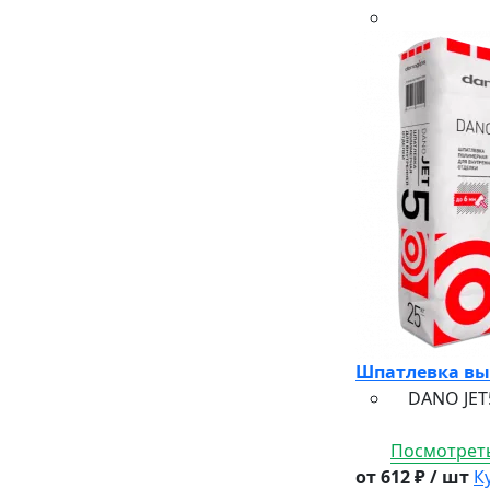
Шпатлевка вы
DANO JET5 
Посмотреть
от 612 ₽ / шт
К