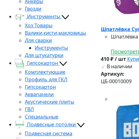
Анкеры
Гвозди
Инструменты
Хоз Товары
Шпатлёвка Суф
Валики,кисти,макловицы
Шпатлёвка 
Для сварки
Инструменты
Посмотреть
Для штукатурки
410 ₽ / шт
Купи
Гипсокартон
В наличии
Комплектующие
Артикул:
Профиль для ГКЛ
ЦБ-00010009
Гипсокартон
Аквапанели
Акустические плиты
ГВЛ
Специальные
Подвесные потолки
Подвесная система