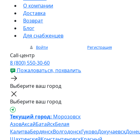
О компании
Доставка
Возврат
Блог
Для снабженцев
Войти
Регистрация
Call-центр
8 (800) 550-30-60
Пожаловаться, похвалить
Выберите ваш город
Выберите ваш город
Текущий город:
Морозовск
Азов
Аксай
Батайск
Белая
Калитва
Бердянск
Волгодонск
Гуково
Докучаевск
Доне
Шахтинский
Константиновск
Красный