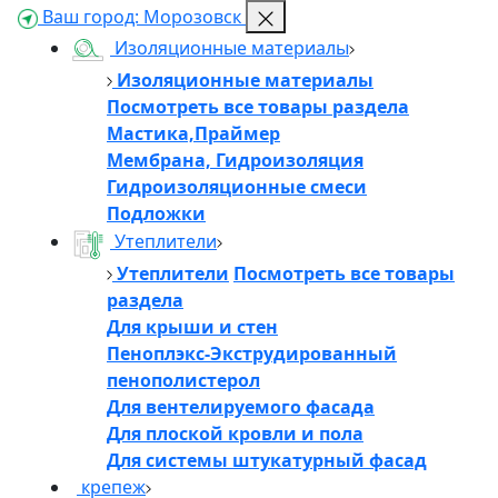
Ваш город:
Морозовск
Изоляционные материалы
Изоляционные материалы
Посмотреть все товары раздела
Мастика,Праймер
Мембрана, Гидроизоляция
Гидроизоляционные смеси
Подложки
Утеплители
Утеплители
Посмотреть все товары
раздела
Для крыши и стен
Пеноплэкс-Экструдированный
пенополистерол
Для вентелируемого фасада
Для плоской кровли и пола
Для системы штукатурный фасад
крепеж