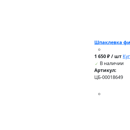
Шпаклевка фин
1 650 ₽ / шт
Ку
В наличии
Артикул:
ЦБ-00018649