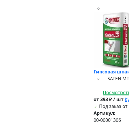
Гипсовая шпак
SATEN MT-6
Посмотреть
от 393 ₽ / шт
К
Под заказ от 
Артикул:
00-00001306