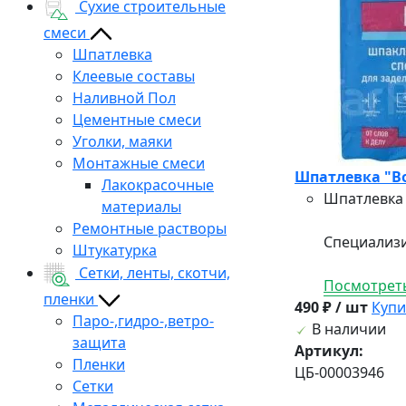
Сухие строительные
смеси
Шпатлевка
Клеевые составы
Наливной Пол
Цементные смеси
Уголки, маяки
Монтажные смеси
Шпатлевка "В
Лакокрасочные
Шпатлевка
материалы
Ремонтные растворы
Специализи
Штукатурка
Сетки, ленты, скотчи,
Посмотреть
пленки
490 ₽ / шт
Купи
Паро-,гидро-,ветро-
В наличии
защита
Артикул:
Пленки
ЦБ-00003946
Сетки