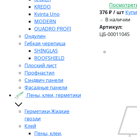
Посмотреть
KREDO
376 ₽ / шт
Купи
Kvinta Uno
В наличии
MODERN
Артикул:
QUADRO PROFI
ЦБ-00011045
Ондулин
Гибкая черепица
SHINGLAS
ROOFSHIELD
Плоский лист
Профнастил
Сэндвич панели
Фасадные панели
Пены, клеи, герметики
Герметики,Жидкие
гвозди
Клей
Пены, клеи,