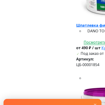
Шпатлевка фи
DANO TOP —
Посмотреть
от 490 ₽ / шт
К
Под заказ от 
Артикул:
ЦБ-00001854
×