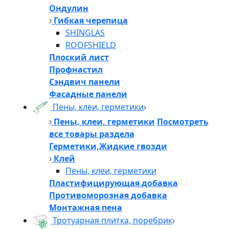
Ондулин
Гибкая черепица
SHINGLAS
ROOFSHIELD
Плоский лист
Профнастил
Сэндвич панели
Фасадные панели
Пены, клеи, герметики
Пены, клеи, герметики
Посмотреть
все товары раздела
Герметики,Жидкие гвозди
Клей
Пены, клеи, герметики
Пластифицирующая добавка
Противоморозная добавка
Монтажная пена
Тротуарная плитка, поребрик