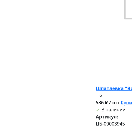
Шпатлевка "В
536 ₽ / шт
Купи
В наличии
Артикул:
ЦБ-00003945