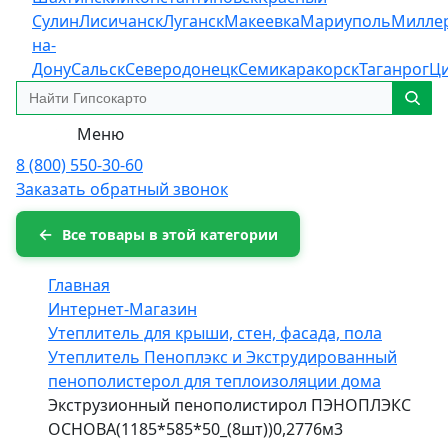
Сулин
Лисичанск
Луганск
Макеевка
Мариуполь
Милле
на-
Дону
Сальск
Северодонецк
Семикаракорск
Таганрог
Ц
Меню
8 (800) 550-30-60
Заказать обратный звонок
Все товары в этой категории
Главная
Интернет-Магазин
Утеплитель для крыши, стен, фасада, пола
Утеплитель Пеноплэкс и Экструдированный
пенополистерол для теплоизоляции дома
Экструзионный пенополистирол ПЭНОПЛЭКС
ОСНОВА(1185*585*50_(8шт))0,2776м3