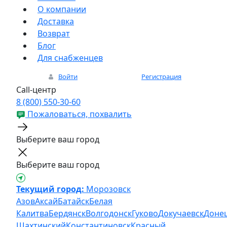
О компании
Доставка
Возврат
Блог
Для снабженцев
Войти
Регистрация
Call-центр
8 (800) 550-30-60
Пожаловаться, похвалить
Выберите ваш город
Выберите ваш город
Текущий город:
Морозовск
Азов
Аксай
Батайск
Белая
Калитва
Бердянск
Волгодонск
Гуково
Докучаевск
Доне
Шахтинский
Константиновск
Красный