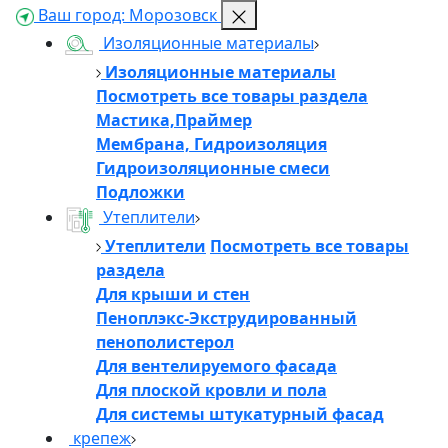
Ваш город:
Морозовск
Изоляционные материалы
Изоляционные материалы
Посмотреть все товары раздела
Мастика,Праймер
Мембрана, Гидроизоляция
Гидроизоляционные смеси
Подложки
Утеплители
Утеплители
Посмотреть все товары
раздела
Для крыши и стен
Пеноплэкс-Экструдированный
пенополистерол
Для вентелируемого фасада
Для плоской кровли и пола
Для системы штукатурный фасад
крепеж