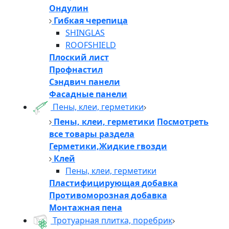
Ондулин
Гибкая черепица
SHINGLAS
ROOFSHIELD
Плоский лист
Профнастил
Сэндвич панели
Фасадные панели
Пены, клеи, герметики
Пены, клеи, герметики
Посмотреть
все товары раздела
Герметики,Жидкие гвозди
Клей
Пены, клеи, герметики
Пластифицирующая добавка
Противоморозная добавка
Монтажная пена
Тротуарная плитка, поребрик