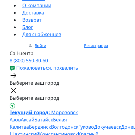
О компании
Доставка
Возврат
Блог
Для снабженцев
Войти
Регистрация
Call-центр
8 (800) 550-30-60
Пожаловаться, похвалить
Выберите ваш город
Выберите ваш город
Текущий город:
Морозовск
Азов
Аксай
Батайск
Белая
Калитва
Бердянск
Волгодонск
Гуково
Докучаевск
Доне
Шахтинский
Константиновск
Красный