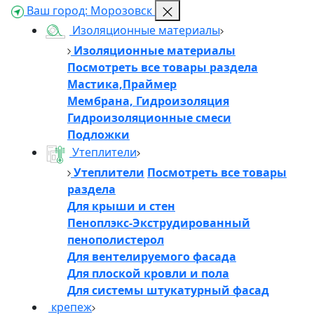
Ваш город:
Морозовск
Изоляционные материалы
Изоляционные материалы
Посмотреть все товары раздела
Мастика,Праймер
Мембрана, Гидроизоляция
Гидроизоляционные смеси
Подложки
Утеплители
Утеплители
Посмотреть все товары
раздела
Для крыши и стен
Пеноплэкс-Экструдированный
пенополистерол
Для вентелируемого фасада
Для плоской кровли и пола
Для системы штукатурный фасад
крепеж