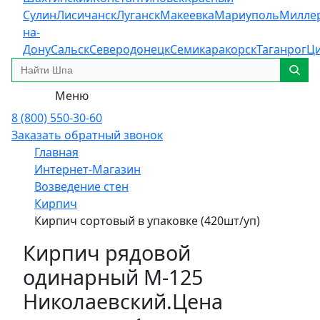
Сулин
Лисичанск
Луганск
Макеевка
Мариуполь
Милле
на-
Дону
Сальск
Северодонецк
Семикаракорск
Таганрог
Ц
Меню
8 (800) 550-30-60
Заказать обратный звонок
Главная
Интернет-Магазин
Возведение стен
Кирпич
Кирпич сортовый в упаковке (420шт/уп)
Кирпич рядовой
одинарный М-125
Николаевский.Цена