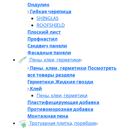
Ондулин
Гибкая черепица
SHINGLAS
ROOFSHIELD
Плоский лист
Профнастил
Сэндвич панели
Фасадные панели
Пены, клеи, герметики
Пены, клеи, герметики
Посмотреть
все товары раздела
Герметики,Жидкие гвозди
Клей
Пены, клеи, герметики
Пластифицирующая добавка
Противоморозная добавка
Монтажная пена
Тротуарная плитка, поребрик