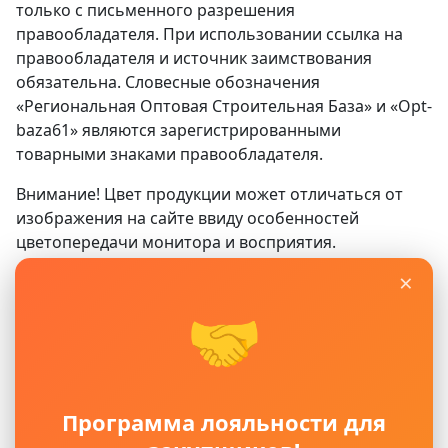
только с письменного разрешения
правообладателя. При использовании ссылка на
правообладателя и источник заимствования
обязательна. Словесные обозначения
«Региональная Оптовая Строительная База» и «Opt-
baza61» являются зарегистрированными
товарными знаками правообладателя.
Внимание! Цвет продукции может отличаться от
изображения на сайте ввиду особенностей
цветопередачи монитора и восприятия.
×
Сайт
www.opt-baza61.ru
носит исключительно
информационный характер и ни при каких условиях
🤝
не является публичной офертой, определяемой
положениями ГК РФ. Для получения подробной
информации о наличии, видах, характеристиках и
стоимости материалов, пожалуйста, обращайтесь в
Программа лояльности для
офисы продаж.