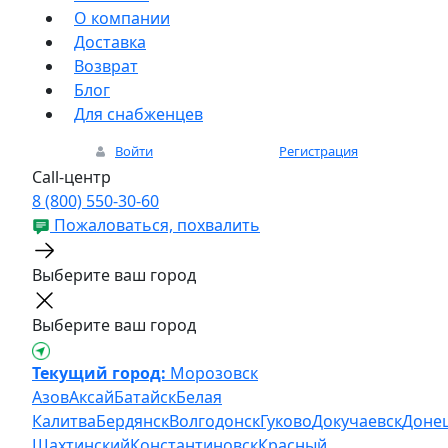
О компании
Доставка
Возврат
Блог
Для снабженцев
Войти
Регистрация
Call-центр
8 (800) 550-30-60
Пожаловаться, похвалить
Выберите ваш город
Выберите ваш город
Текущий город:
Морозовск
Азов
Аксай
Батайск
Белая
Калитва
Бердянск
Волгодонск
Гуково
Докучаевск
Доне
Шахтинский
Константиновск
Красный