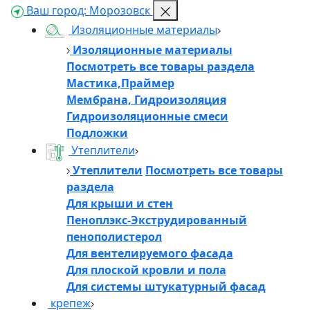
Ваш город:
Морозовск
Изоляционные материалы
Изоляционные материалы
Посмотреть все товары раздела
Мастика,Праймер
Мембрана, Гидроизоляция
Гидроизоляционные смеси
Подложки
Утеплители
Утеплители
Посмотреть все товары
раздела
Для крыши и стен
Пеноплэкс-Экструдированный
пенополистерол
Для вентелируемого фасада
Для плоской кровли и пола
Для системы штукатурный фасад
крепеж