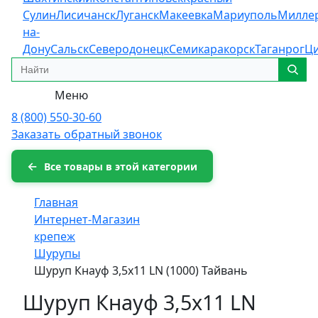
Сулин
Лисичанск
Луганск
Макеевка
Мариуполь
Милле
на-
Дону
Сальск
Северодонецк
Семикаракорск
Таганрог
Ц
Меню
8 (800) 550-30-60
Заказать обратный звонок
Все товары в этой категории
Главная
Интернет-Магазин
крепеж
Шурупы
Шуруп Кнауф 3,5х11 LN (1000) Тайвань
Шуруп Кнауф 3,5х11 LN