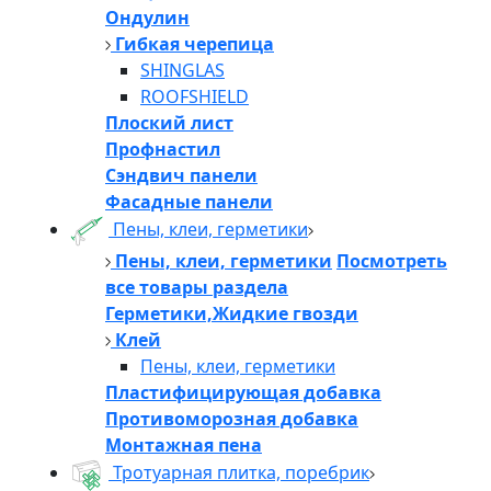
Ондулин
Гибкая черепица
SHINGLAS
ROOFSHIELD
Плоский лист
Профнастил
Сэндвич панели
Фасадные панели
Пены, клеи, герметики
Пены, клеи, герметики
Посмотреть
все товары раздела
Герметики,Жидкие гвозди
Клей
Пены, клеи, герметики
Пластифицирующая добавка
Противоморозная добавка
Монтажная пена
Тротуарная плитка, поребрик